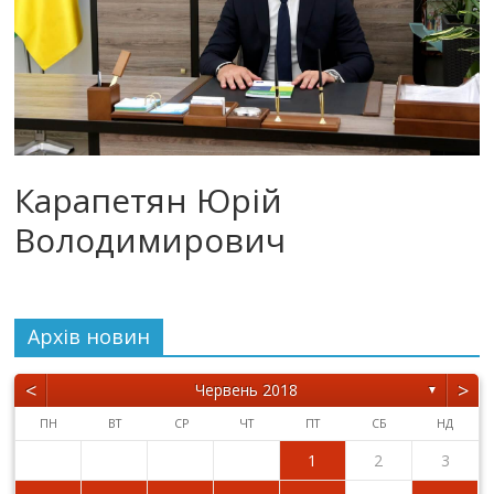
Карапетян Юрій
Володимирович
Архiв новин
<
>
Червень 2018
▼
ПН
ВТ
СР
ЧТ
ПТ
СБ
НД
1
2
3