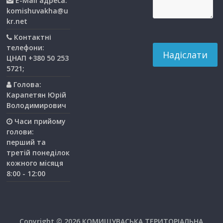
E-Mail адреса:
komishuvakha@u
kr.net
Контактні
телефони:
ЦНАП +380 50 253
5721;
Голова:
Карапетян Юрій
Володимирович
Часи прийому
голови:
перший та
третiй понедiлок
кожного мiсяця
8:00 - 12:00
Copyright © 2026
КОМИШУВАСЬКА ТЕРИТОРІАЛЬНА