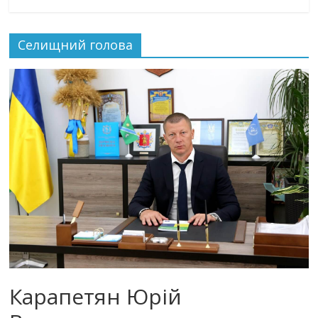
Селищний голова
Карапетян Юрій