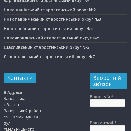
Зарічненський старостинський округ №1
Новоіванівський старостинський округ №2
Новотавричеський старостинський округ №3
Новотроїцький старостинський округ №4
Новояковлівський старостинський округ №5
Щасливський старостинський округ №6
Яснополянський старостинський округ №7
Контакти
Зворотній
зв’язок
Адреса:
Ваше ім'я *
Запорізька
область
Запорізький район
смт. Комишуваха
Ваш e-mail *
вул.
Хмельницького