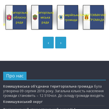
КА
Запорізька
Запорізька
А
Таврійська
МАЛОТОКМАЧАНС
обласна
міська
А
громада
ГРОМАДА
рада
рада
ЦІЯ
‹
›
Про нас
Комишуваська об’єднана територіальна громада
була
утворена 09 серпня 2016 року. Загальна кількість населення
громади становить – 12 510чол. До складу громади входять:
Комишуваський округ