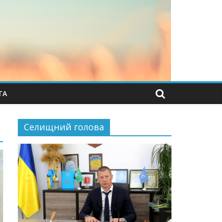
ТА
Селищний голова