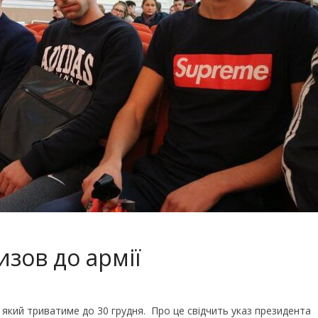
1
1
1
1
1
1
1
1
1
1
1
1
1
1
1
2
2
2
1
1
1
2
2
2
1
2
1
2
1
1
2
1
2
2
1
1
2
1
2
2
1
1
2
1
1
3
1
3
1
3
2
2
1
2
3
1
3
3
1
2
3
1
1
2
3
1
2
2
1
3
1
2
3
3
2
2
1
3
1
1
2
3
1
3
2
1
2
3
1
2
1
1
2
4
2
1
4
2
4
3
1
3
2
3
1
4
2
4
1
4
2
3
1
4
2
2
1
3
1
4
2
3
3
2
4
2
1
3
1
4
4
3
1
3
2
4
2
2
3
1
4
2
4
3
1
2
3
1
1
4
2
3
2
2
3
5
1
3
2
5
3
5
1
4
2
4
3
1
4
2
5
3
5
1
2
5
1
3
1
4
2
5
3
3
2
4
2
5
1
3
1
4
4
3
5
1
3
2
4
2
5
5
1
4
2
4
3
5
1
3
3
1
4
2
5
3
5
1
1
4
2
3
1
4
2
2
5
1
3
1
4
3
3
1
4
6
2
4
3
6
1
4
6
2
5
3
5
1
1
4
2
5
3
6
1
4
6
2
3
6
2
4
2
5
1
3
6
1
4
4
3
5
1
3
6
2
4
2
5
5
1
4
6
2
4
3
5
1
3
6
6
2
5
3
5
1
4
6
2
4
1
4
2
5
3
6
1
4
6
2
2
5
1
3
1
4
2
5
3
3
6
2
4
2
5
4
4
изов до армії
3
6
8
4
6
2
2
5
8
3
6
8
4
7
2
5
7
3
3
6
2
4
7
2
5
8
3
6
8
4
5
8
4
6
2
4
7
3
5
8
3
6
6
2
5
7
3
5
8
4
6
2
4
7
7
3
6
8
4
6
2
5
7
3
5
8
8
4
7
2
5
7
3
6
8
4
6
2
3
6
2
4
7
2
5
8
3
6
8
4
4
7
3
5
3
6
2
4
7
2
5
5
8
4
6
2
4
7
6
6
4
7
9
5
7
3
3
6
9
4
7
9
5
8
3
6
8
4
4
7
3
5
8
3
6
9
4
7
9
5
6
9
5
7
3
5
8
4
6
9
4
7
7
3
6
8
4
6
9
5
7
3
5
8
8
4
7
9
5
7
3
6
8
4
6
9
9
5
8
3
6
8
4
7
9
5
7
3
4
7
3
5
8
3
6
9
4
7
9
5
5
8
4
6
4
7
3
5
8
3
6
6
9
5
7
3
5
8
7
7
10
10
10
10
10
10
10
10
10
10
10
10
10
10
10
5
8
6
8
4
4
7
5
8
6
9
4
7
9
5
5
8
4
6
9
4
7
5
8
6
7
6
8
4
6
9
5
7
5
8
8
4
7
9
5
7
6
8
4
6
9
9
5
8
6
8
4
7
9
5
7
6
9
4
7
9
5
8
6
8
4
5
8
4
6
9
4
7
5
8
6
6
9
5
7
5
8
4
6
9
4
7
7
6
8
4
6
9
8
8
11
11
11
10
10
10
11
11
11
10
11
10
11
10
10
11
10
11
11
10
10
11
10
11
11
10
10
11
10
6
9
7
9
5
5
8
6
9
7
5
8
6
6
9
5
7
5
8
6
9
7
8
7
9
5
7
6
8
6
9
9
5
8
6
8
7
9
5
7
6
9
7
9
5
8
6
8
7
5
8
6
9
7
9
5
6
9
5
7
5
8
6
9
7
7
6
8
6
9
5
7
5
8
8
7
9
5
7
9
9
10
12
10
12
10
12
11
11
10
11
12
10
12
12
10
11
12
10
10
11
12
10
11
11
10
12
10
11
12
12
11
11
10
12
10
10
11
12
10
12
11
10
11
12
10
11
10
10
7
8
6
6
9
7
8
6
9
7
7
6
8
6
9
7
8
9
8
6
8
7
9
7
6
9
7
9
8
6
8
7
8
6
9
7
9
8
6
9
7
8
6
7
6
8
6
9
7
8
8
7
9
7
6
8
6
9
9
8
6
8
11
13
11
10
13
11
13
12
10
12
11
12
10
13
11
13
10
13
11
12
10
13
11
11
10
12
10
13
11
12
12
11
13
11
10
12
10
13
13
12
10
12
11
13
11
11
12
10
13
11
13
12
10
11
12
10
10
13
11
12
11
11
8
9
7
7
8
9
7
8
8
7
9
7
8
9
9
7
9
8
8
7
8
9
7
9
8
9
7
8
9
7
8
9
7
8
7
9
7
8
9
9
8
8
7
9
7
9
7
9
10
13
15
11
13
12
15
10
13
15
11
14
12
14
10
10
13
11
14
12
15
10
13
15
11
12
15
11
13
11
14
10
12
15
10
13
13
12
14
10
12
15
11
13
11
14
14
10
13
15
11
13
12
14
10
12
15
15
11
14
12
14
10
13
15
11
13
10
13
11
14
12
15
10
13
15
11
11
14
10
12
10
13
11
14
12
12
15
11
13
11
14
13
13
9
9
9
9
9
9
9
9
9
9
9
9
9
9
9
9
11
14
16
12
14
10
10
13
16
11
14
16
12
15
10
13
15
11
11
14
10
12
15
10
13
16
11
14
16
12
13
16
12
14
10
12
15
11
13
16
11
14
14
10
13
15
11
13
16
12
14
10
12
15
15
11
14
16
12
14
10
13
15
11
13
16
16
12
15
10
13
15
11
14
16
12
14
10
11
14
10
12
15
10
13
16
11
14
16
12
12
15
11
13
11
14
10
12
15
10
13
13
16
12
14
10
12
15
14
14
12
15
17
13
15
11
11
14
17
12
15
17
13
16
11
14
16
12
12
15
11
13
16
11
14
17
12
15
17
13
14
17
13
15
11
13
16
12
14
17
12
15
15
11
14
16
12
14
17
13
15
11
13
16
16
12
15
17
13
15
11
14
16
12
14
17
17
13
16
11
14
16
12
15
17
13
15
11
12
15
11
13
16
11
14
17
12
15
17
13
13
16
12
14
12
15
11
13
16
11
14
14
17
13
15
11
13
16
15
15
13
16
18
14
16
12
12
15
18
13
16
18
14
17
12
15
17
13
13
16
12
14
17
12
15
18
13
16
18
14
15
18
14
16
12
14
17
13
15
18
13
16
16
12
15
17
13
15
18
14
16
12
14
17
17
13
16
18
14
16
12
15
17
13
15
18
18
14
17
12
15
17
13
16
18
14
16
12
13
16
12
14
17
12
15
18
13
16
18
14
14
17
13
15
13
16
12
14
17
12
15
15
18
14
16
12
14
17
16
16
14
17
19
15
17
13
13
16
19
14
17
19
15
18
13
16
18
14
14
17
13
15
18
13
16
19
14
17
19
15
16
19
15
17
13
15
18
14
16
19
14
17
17
13
16
18
14
16
19
15
17
13
15
18
18
14
17
19
15
17
13
16
18
14
16
19
19
15
18
13
16
18
14
17
19
15
17
13
14
17
13
15
18
13
16
19
14
17
19
15
15
18
14
16
14
17
13
15
18
13
16
16
19
15
17
13
15
18
17
17
15
18
20
16
18
14
14
17
20
15
18
20
16
19
14
17
19
15
15
18
14
16
19
14
17
20
15
18
20
16
17
20
16
18
14
16
19
15
17
20
15
18
18
14
17
19
15
17
20
16
18
14
16
19
19
15
18
20
16
18
14
17
19
15
17
20
20
16
19
14
17
19
15
18
20
16
18
14
15
18
14
16
19
14
17
20
15
18
20
16
16
19
15
17
15
18
14
16
19
14
17
17
20
16
18
14
16
19
18
18
17
20
22
18
20
16
16
19
22
17
20
22
18
21
16
19
21
17
17
20
16
18
21
16
19
22
17
20
22
18
19
22
18
20
16
18
21
17
19
22
17
20
20
16
19
21
17
19
22
18
20
16
18
21
21
17
20
22
18
20
16
19
21
17
19
22
22
18
21
16
19
21
17
20
22
18
20
16
17
20
16
18
21
16
19
22
17
20
22
18
18
21
17
19
17
20
16
18
21
16
19
19
22
18
20
16
18
21
20
20
18
21
23
19
21
17
17
20
23
18
21
23
19
22
17
20
22
18
18
21
17
19
22
17
20
23
18
21
23
19
20
23
19
21
17
19
22
18
20
23
18
21
21
17
20
22
18
20
23
19
21
17
19
22
22
18
21
23
19
21
17
20
22
18
20
23
23
19
22
17
20
22
18
21
23
19
21
17
18
21
17
19
22
17
20
23
18
21
23
19
19
22
18
20
18
21
17
19
22
17
20
20
23
19
21
17
19
22
21
21
19
22
24
20
22
18
18
21
24
19
22
24
20
23
18
21
23
19
19
22
18
20
23
18
21
24
19
22
24
20
21
24
20
22
18
20
23
19
21
24
19
22
22
18
21
23
19
21
24
20
22
18
20
23
23
19
22
24
20
22
18
21
23
19
21
24
24
20
23
18
21
23
19
22
24
20
22
18
19
22
18
20
23
18
21
24
19
22
24
20
20
23
19
21
19
22
18
20
23
18
21
21
24
20
22
18
20
23
22
22
20
23
25
21
23
19
19
22
25
20
23
25
21
24
19
22
24
20
20
23
19
21
24
19
22
25
20
23
25
21
22
25
21
23
19
21
24
20
22
25
20
23
23
19
22
24
20
22
25
21
23
19
21
24
24
20
23
25
21
23
19
22
24
20
22
25
25
21
24
19
22
24
20
23
25
21
23
19
20
23
19
21
24
19
22
25
20
23
25
21
21
24
20
22
20
23
19
21
24
19
22
22
25
21
23
19
21
24
23
23
21
24
26
22
24
20
20
23
26
21
24
26
22
25
20
23
25
21
21
24
20
22
25
20
23
26
21
24
26
22
23
26
22
24
20
22
25
21
23
26
21
24
24
20
23
25
21
23
26
22
24
20
22
25
25
21
24
26
22
24
20
23
25
21
23
26
26
22
25
20
23
25
21
24
26
22
24
20
21
24
20
22
25
20
23
26
21
24
26
22
22
25
21
23
21
24
20
22
25
20
23
23
26
22
24
20
22
25
24
24
22
25
27
23
25
21
21
24
27
22
25
27
23
26
21
24
26
22
22
25
21
23
26
21
24
27
22
25
27
23
24
27
23
25
21
23
26
22
24
27
22
25
25
21
24
26
22
24
27
23
25
21
23
26
26
22
25
27
23
25
21
24
26
22
24
27
27
23
26
21
24
26
22
25
27
23
25
21
22
25
21
23
26
21
24
27
22
25
27
23
23
26
22
24
22
25
21
23
26
21
24
24
27
23
25
21
23
26
25
25
, який триватиме до 30 грудня. Про це свідчить указ президента