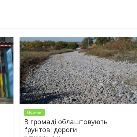
24
27
29
25
27
23
23
26
29
24
27
29
25
28
23
26
28
24
24
27
23
25
28
23
26
29
24
27
29
25
26
29
25
27
23
25
28
24
26
29
24
27
27
23
26
28
24
26
29
25
27
23
25
28
28
24
27
29
25
27
23
26
28
24
26
29
25
28
23
26
28
24
27
29
25
27
23
24
27
23
25
28
23
26
29
24
27
29
25
25
28
24
26
24
27
23
25
28
23
26
26
29
25
27
23
25
28
27
27
25
28
30
26
28
24
24
27
30
25
28
30
26
29
24
27
29
25
25
28
24
26
29
24
27
30
25
28
30
26
27
30
26
28
24
26
29
25
27
30
25
28
28
24
27
29
25
27
30
26
28
24
26
29
25
28
30
26
28
24
27
29
25
27
30
26
29
24
27
29
25
28
30
26
28
24
25
28
24
26
29
24
27
30
25
28
30
26
26
29
25
27
25
28
24
26
29
24
27
27
30
26
28
24
26
29
28
28
26
29
27
29
25
25
28
31
26
29
27
30
25
28
30
26
26
29
25
27
30
25
28
31
26
29
27
28
31
27
29
25
27
30
26
28
31
26
29
25
28
30
26
28
31
27
29
25
27
30
26
29
27
29
25
28
30
26
28
31
27
30
25
28
30
26
29
27
29
25
26
29
25
27
30
25
28
31
26
29
27
27
30
26
28
26
29
25
27
30
25
28
28
31
27
29
25
27
30
29
27
30
28
30
26
26
29
27
30
28
31
26
29
27
27
30
26
28
31
26
29
27
30
28
29
28
30
26
28
31
27
29
27
30
26
29
27
29
28
30
26
28
31
27
30
28
30
26
29
27
29
28
31
26
29
27
30
28
30
26
27
30
26
28
31
26
29
27
30
28
28
31
27
29
27
30
26
28
31
26
29
28
30
26
28
31
30
28
31
29
27
27
30
28
31
29
27
30
28
28
31
27
29
27
30
28
31
29
29
27
29
28
30
28
31
27
30
28
30
29
27
29
28
31
29
27
30
28
30
29
27
30
28
31
29
27
28
31
27
29
27
30
28
31
29
28
30
28
31
27
29
27
30
29
27
29
31
29
30
28
28
31
29
30
28
31
29
28
30
28
31
29
30
30
28
30
29
29
28
31
29
30
28
30
29
30
28
31
29
30
28
31
29
30
28
29
28
30
28
31
29
30
29
29
28
30
28
31
30
28
30
31
30
30
31
30
30
30
31
30
31
30
31
30
31
30
31
30
30
30
31
30
30
30
31
31
31
31
31
31
31
31
31
31
Новини
В громаді облаштовують
ґрунтові дороги