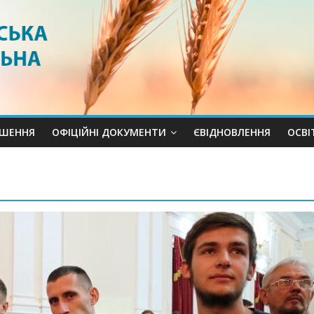
ШЕННЯ
ОФІЦІЙНІ ДОКУМЕНТИ
ЄВІДНОВЛЕННЯ
ОСВI