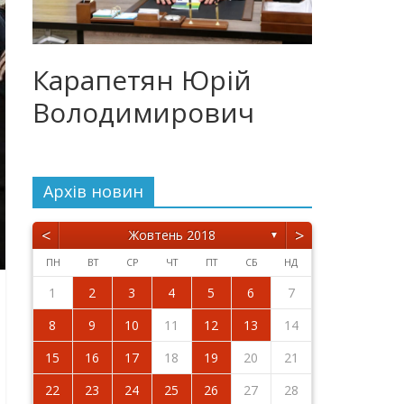
Карапетян Юрій
Володимирович
Архiв новин
<
>
Жовтень 2018
▼
ПН
ВТ
СР
ЧТ
ПТ
СБ
НД
2
5
7
3
5
1
1
4
7
2
5
7
3
6
1
4
6
2
2
5
1
3
6
1
4
7
2
5
7
3
4
7
3
5
1
3
6
2
4
7
2
5
5
1
4
6
2
4
7
3
5
1
3
6
6
2
5
7
3
5
1
4
6
2
4
7
7
3
6
1
4
6
2
5
7
3
5
1
2
5
1
3
6
1
4
7
2
5
7
3
3
6
2
4
2
5
1
3
6
1
4
4
7
3
5
1
3
6
5
5
1
2
3
4
5
6
7
12
14
10
12
11
14
12
14
10
13
11
13
12
10
13
11
14
12
14
10
11
14
10
12
10
13
11
14
12
12
11
13
11
14
10
12
10
13
13
12
14
10
12
11
13
11
14
14
10
13
11
13
12
14
10
12
12
10
13
11
14
12
14
10
10
13
11
12
10
13
11
11
14
10
12
10
13
12
12
9
8
8
9
8
9
9
8
8
9
8
9
9
8
9
8
9
8
9
8
9
8
9
8
8
9
9
9
8
8
8
8
9
10
11
12
13
14
16
19
21
17
19
15
15
18
21
16
19
21
17
20
15
18
20
16
16
19
15
17
20
15
18
21
16
19
21
17
18
21
17
19
15
17
20
16
18
21
16
19
19
15
18
20
16
18
21
17
19
15
17
20
20
16
19
21
17
19
15
18
20
16
18
21
21
17
20
15
18
20
16
19
21
17
19
15
16
19
15
17
20
15
18
21
16
19
21
17
17
20
16
18
16
19
15
17
20
15
18
18
21
17
19
15
17
20
19
19
15
16
17
18
19
20
21
23
26
28
24
26
22
22
25
28
23
26
28
24
27
22
25
27
23
23
26
22
24
27
22
25
28
23
26
28
24
25
28
24
26
22
24
27
23
25
28
23
26
26
22
25
27
23
25
28
24
26
22
24
27
27
23
26
28
24
26
22
25
27
23
25
28
28
24
27
22
25
27
23
26
28
24
26
22
23
26
22
24
27
22
25
28
23
26
28
24
24
27
23
25
23
26
22
24
27
22
25
25
28
24
26
22
24
27
26
26
22
23
24
25
26
27
28