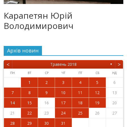
Карапетян Юрій
Володимирович
Архiв новин
<
>
Травень 2018
▼
ПН
ВТ
СР
ЧТ
ПТ
СБ
НД
1
2
3
4
5
6
7
8
9
10
11
12
13
14
15
16
17
18
19
20
21
22
23
24
25
26
27
28
29
30
31