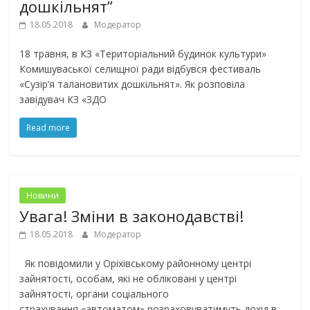
дошкільнят”
18.05.2018
Модератор
18 травня, в КЗ «Територіальний будинок культури»
Комишуваської селищної ради відбувся фестиваль
«Сузір’я талановитих дошкільнят». Як розповіла
завідувач КЗ «ЗДО
Read more
Новини
Увага! Зміни в законодавстві!
18.05.2018
Модератор
Як повідомили у Оріхівському районному центрі
зайнятості, особам, які не обліковані у центрі
зайнятості, органи соціального
страхування «автоматом» розраховуватимуть дохід в