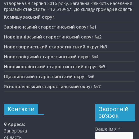
утворена 09 серпня 2016 року. Загальна кількість населення
громади становить – 12 510чол. До складу громади входять:
Комишуваський округ
Зарічненський старостинський округ №1
Новоіванівський старостинський округ №2
Новотавричеський старостинський округ №3
Новотроїцький старостинський округ №4
Новояковлівський старостинський округ №5
Щасливський старостинський округ №6
Яснополянський старостинський округ №7
Контакти
Зворотній
зв’язок
Адреса:
Ваше ім'я *
Запорізька
область