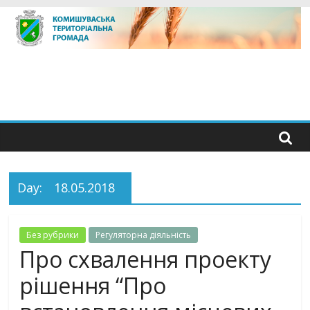
Skip
to
content
Day:
18.05.2018
Без рубрики
Регуляторна дiяльнiсть
Про схвалення проекту
рішення “Про