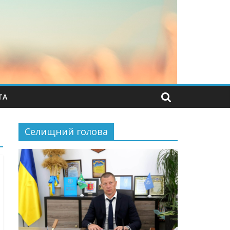
ТА
Селищний голова