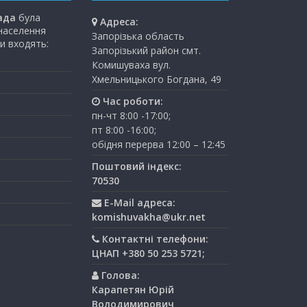
ада
була
Адреса:
 населення
Запорізька область
и входять:
Запорізький район смт.
Комишуваха вул.
Хмельницького Богдана, 49
Час роботи:
пн-чт 8:00 -17:00;
пт 8:00 -16:00;
обідня перерва 12:00 – 12:45
Поштовий індекс:
70530
E-Mail адреса:
komishuvakha@ukr.net
Контактні телефони:
ЦНАП +380 50 253 5721;
Голова:
Карапетян Юрій
Володимирович