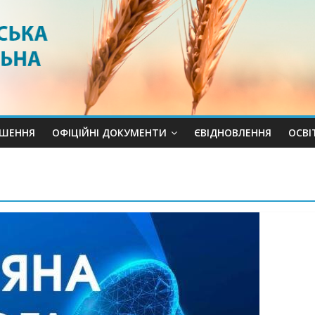
ШЕННЯ
ОФІЦІЙНІ ДОКУМЕНТИ
ЄВІДНОВЛЕННЯ
ОСВI