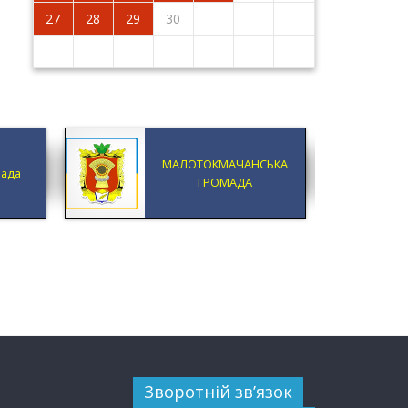
30
31
29
30
31
29
30
29
29
30
31
31
29
30
30
29
30
31
29
30
31
29
30
31
29
30
31
29
29
29
30
31
30
30
29
29
31
29
27
28
29
30
ПРЕОБРАЖЕНСЬКА
Зап
ОБ’ЄДНАНА
держ
ТЕРИТОРІАЛЬНА ГРОМАДА
Зворотній зв’язок