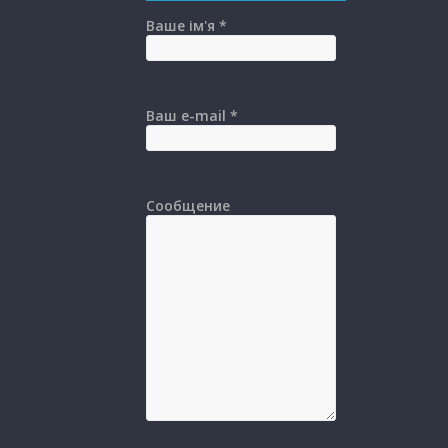
Ваше ім'я *
Ваш e-mail *
Сообщение