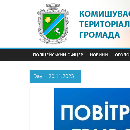
Skip
to
content
ПОЛІЦЕЙСЬКИЙ ОФІЦЕР
НОВИНИ
ОГОЛО
Day:
20.11.2023