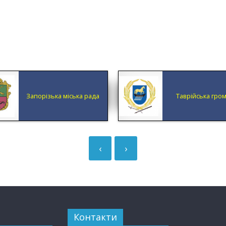
24
27
29
25
27
23
23
26
29
24
27
29
25
28
23
26
28
24
24
27
23
25
28
23
26
29
24
27
29
25
26
29
25
23
25
28
24
26
29
24
27
27
23
26
28
24
26
29
25
27
23
25
28
28
24
27
29
25
27
23
26
28
24
26
29
25
28
23
26
28
24
27
29
25
27
23
24
27
23
25
28
23
26
29
24
27
29
25
25
28
24
26
29
24
27
23
25
28
23
26
26
29
25
27
23
25
28
27
27
25
28
30
26
28
24
24
27
30
25
28
30
26
29
24
27
29
25
25
28
24
26
29
24
27
30
25
28
30
26
27
30
26
24
26
29
25
27
30
25
28
28
24
27
29
25
27
30
26
28
24
26
29
25
28
30
26
28
24
27
29
25
27
30
26
29
24
27
29
25
28
30
26
28
24
25
28
24
26
29
24
27
30
25
28
30
26
26
29
25
27
30
25
28
24
26
29
24
27
27
30
26
28
24
26
29
28
28
26
29
27
29
25
25
28
31
26
29
27
30
25
28
30
26
26
29
25
27
30
25
28
31
26
29
27
28
31
27
25
27
30
26
28
31
26
29
25
28
30
26
28
31
27
29
25
27
30
26
29
27
29
25
28
30
26
28
31
27
30
25
28
30
26
29
27
29
25
26
29
25
27
30
25
28
31
26
29
27
27
30
26
28
31
26
29
25
27
30
25
28
28
31
27
29
25
27
30
29
27
30
28
30
26
26
29
27
30
28
31
26
29
27
27
30
26
28
31
26
29
27
30
28
29
28
26
28
31
27
29
27
30
26
29
27
29
28
30
26
28
31
27
30
28
30
26
29
27
29
28
31
26
29
27
30
28
30
26
27
30
26
28
31
26
29
27
30
28
28
31
27
29
27
30
26
28
31
26
29
28
30
26
28
31
30
28
31
29
27
27
30
28
31
29
27
30
28
28
31
27
29
27
30
28
31
29
29
27
29
28
30
28
31
27
30
28
30
29
27
29
28
31
29
27
30
28
30
29
27
30
28
31
29
27
28
31
27
29
27
30
28
31
29
28
30
28
31
27
29
27
30
29
27
29
31
29
30
28
28
31
29
30
28
31
29
28
30
28
31
29
30
30
28
30
29
29
28
31
29
30
28
30
29
30
28
31
29
30
28
31
29
30
28
29
28
30
28
31
29
30
29
29
28
30
28
31
30
28
30
31
30
30
31
30
30
30
31
30
31
30
31
30
31
30
31
30
30
30
31
30
30
30
31
31
31
31
31
31
31
31
31
31
МАЛОТОКМАЧАНСЬКА
Таврійська громада
ГРОМАДА
‹
›
Контакти