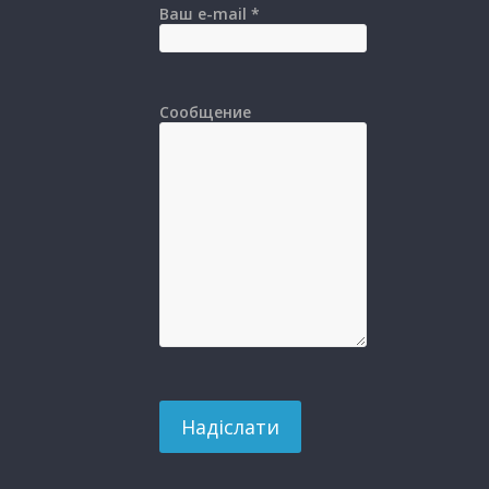
Ваш e-mail *
Сообщение