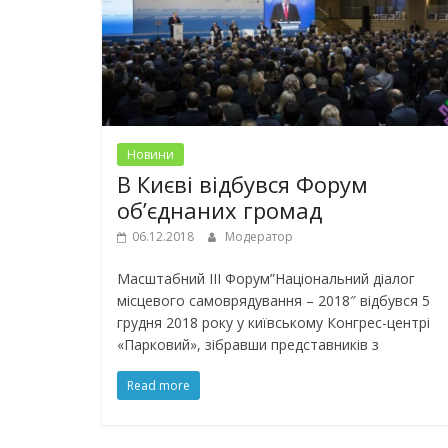
Новини
В Києві відбувся Форум
об’єднаних громад
06.12.2018
Модератор
Масштабний ІІІ Форум”Національний діалог
місцевого самоврядування – 2018″ відбувся 5
грудня 2018 року у київському Конгрес-центрі
«Парковий», зібравши представників з
Read more