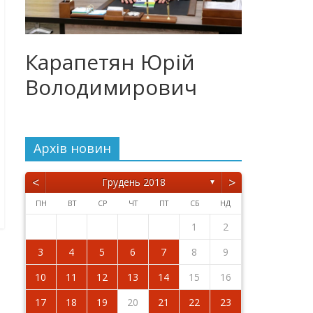
Карапетян Юрій
Володимирович
Архiв новин
<
>
Грудень 2018
▼
ПН
ВТ
СР
ЧТ
ПТ
СБ
НД
2
5
7
3
5
1
1
4
7
2
5
7
3
6
1
4
6
2
2
5
1
3
6
1
4
7
2
5
7
3
4
7
3
5
1
3
6
2
4
7
2
5
5
1
4
6
2
4
7
3
5
1
3
6
6
2
5
7
3
5
1
4
6
2
4
7
7
3
6
1
4
6
2
5
7
3
5
1
2
5
1
3
6
1
4
7
2
5
7
3
3
6
4
7
2
5
1
3
6
1
4
4
7
3
5
1
3
6
5
5
1
2
12
14
10
12
11
14
12
14
10
13
11
13
12
10
13
11
14
12
14
10
11
14
10
12
10
13
11
14
12
12
11
13
11
14
10
12
10
13
13
12
14
10
12
11
13
11
14
14
10
13
11
13
12
14
10
12
12
10
13
11
14
12
14
10
10
13
11
14
12
10
13
11
11
14
10
12
10
13
12
12
9
8
8
9
8
9
9
8
8
9
8
9
9
8
9
8
9
8
9
8
9
8
9
8
8
9
9
8
8
8
3
4
5
6
7
8
9
16
19
21
17
19
15
15
18
21
16
19
21
17
20
15
18
20
16
16
19
15
17
20
15
18
21
16
19
21
17
18
21
17
19
15
17
20
16
18
21
16
19
19
15
18
20
16
18
21
17
19
15
17
20
20
16
19
21
17
19
15
18
20
16
18
21
21
17
20
15
18
20
16
19
21
17
19
15
16
19
15
17
20
15
18
21
16
19
21
17
17
20
18
21
16
19
15
17
20
15
18
18
21
17
19
15
17
20
19
19
10
11
12
13
14
15
16
23
26
28
24
26
22
22
25
28
23
26
28
24
27
22
25
27
23
23
26
22
24
27
22
25
28
23
26
28
24
25
28
24
26
22
24
27
23
25
28
23
26
26
22
25
27
23
25
28
24
26
22
24
27
27
23
26
28
24
26
22
25
27
23
25
28
28
24
27
22
25
27
23
26
28
24
26
22
23
26
22
24
27
22
25
28
23
26
28
24
24
27
25
28
23
26
22
24
27
22
25
25
28
24
26
22
24
27
26
26
17
18
19
20
21
22
23