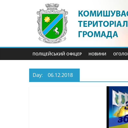
Skip
to
content
ПОЛІЦЕЙСЬКИЙ ОФІЦЕР
НОВИНИ
ОГОЛО
Day:
06.12.2018