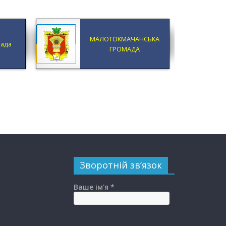
МАЛОТОКМАЧАНСЬКА
мада
ГРОМАДА
Зворотній зв’язок
Ваше ім'я *