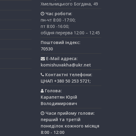
Хмельницького Богдана, 49
Час роботи:
пн-чт 8:00 -17:00;
пт 8:00 -16:00;
обідня перерва 12:00 – 12:45
Поштовий індекс:
70530
E-Mail адреса:
komishuvakha@ukr.net
Контактні телефони:
ЦНАП +380 50 253 5721;
Голова:
Карапетян Юрій
Володимирович
Часи прийому голови:
перший та третiй
понедiлок кожного мiсяця
8:00 - 12:00