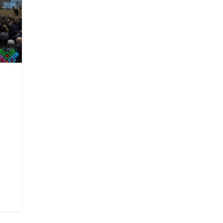
24
27
29
25
27
23
23
26
29
24
27
29
25
28
23
26
28
24
24
27
23
25
28
23
26
29
24
27
29
25
26
29
25
27
23
25
28
24
26
29
24
27
27
23
26
28
24
26
29
25
27
23
25
28
28
24
27
29
25
27
23
26
28
24
26
29
25
28
23
26
28
24
27
29
25
27
23
24
27
23
25
28
23
26
29
24
27
29
25
25
28
26
29
24
27
23
25
28
23
26
26
29
25
27
23
25
28
27
27
25
28
30
26
28
24
24
27
30
25
28
30
26
29
24
27
29
25
25
28
24
26
29
24
27
30
25
28
30
26
27
30
26
28
24
26
29
25
27
30
25
28
28
24
27
29
25
27
30
26
28
24
26
29
25
28
30
26
28
24
27
29
25
27
30
26
29
24
27
29
25
28
30
26
28
24
25
28
24
26
29
24
27
30
25
28
30
26
26
29
27
30
25
28
24
26
29
24
27
27
30
26
28
24
26
29
28
28
26
29
27
29
25
25
28
31
26
29
27
30
25
28
30
26
26
29
25
27
30
25
28
31
26
29
27
28
31
27
29
25
27
30
26
28
31
26
29
25
28
30
26
28
31
27
29
25
27
30
26
29
27
29
25
28
30
26
28
31
27
30
25
28
30
26
29
27
29
25
26
29
25
27
30
25
28
31
26
29
27
27
30
28
31
26
29
25
27
30
25
28
28
31
27
29
25
27
30
29
27
30
28
30
26
26
29
27
30
28
31
26
29
27
27
30
26
28
31
26
29
27
30
28
29
28
30
26
28
31
27
29
27
30
26
29
27
29
28
30
26
28
31
27
30
28
30
26
29
27
29
28
31
26
29
27
30
28
30
26
27
30
26
28
31
26
29
27
30
28
28
31
29
27
30
26
28
31
26
29
28
30
26
28
31
30
28
31
29
27
27
30
28
31
29
27
30
28
28
31
27
29
27
30
28
31
29
29
27
29
28
30
28
31
27
30
28
30
29
27
29
28
31
29
27
30
28
30
29
27
30
28
31
29
27
28
31
27
29
27
30
28
31
29
30
28
31
27
29
27
30
29
27
29
31
29
30
28
28
31
29
30
28
31
29
28
30
28
31
29
30
30
28
30
29
29
28
31
29
30
28
30
29
30
28
31
29
30
28
31
29
30
28
29
28
30
28
31
29
30
29
28
30
28
31
30
28
30
31
30
30
31
30
30
30
31
30
31
30
31
30
31
30
31
30
30
30
30
30
30
31
31
31
31
31
31
31
31
31
31