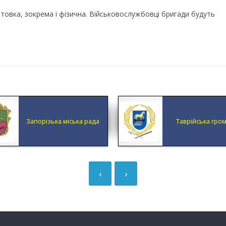
24
27
29
25
27
23
23
26
29
24
27
29
25
28
23
26
28
24
24
27
23
25
28
23
26
29
24
27
29
25
26
29
25
27
23
25
28
24
26
29
24
27
23
26
28
24
26
29
25
27
23
25
28
28
24
27
29
25
27
23
26
28
24
26
29
25
28
23
26
28
24
27
29
25
27
23
24
27
23
25
28
23
26
29
24
27
29
25
25
28
24
26
29
24
27
23
25
28
23
26
26
29
25
27
23
25
28
27
27
25
28
30
26
28
24
24
27
30
25
28
30
26
29
24
27
29
25
25
28
24
26
29
24
27
30
25
28
30
26
27
30
26
28
24
26
29
25
27
30
25
28
24
27
29
25
27
30
26
28
24
26
29
25
28
30
26
28
24
27
29
25
27
30
26
29
24
27
29
25
28
30
26
28
24
25
28
24
26
29
24
27
30
25
28
30
26
26
29
25
27
30
25
28
24
26
29
24
27
27
30
26
28
24
26
29
28
28
26
29
27
29
25
25
28
31
26
29
27
30
25
28
30
26
26
29
25
27
30
25
28
31
26
29
27
28
31
27
29
25
27
30
26
28
31
26
25
28
30
26
28
31
27
29
25
27
30
26
29
27
29
25
28
30
26
28
31
27
30
25
28
30
26
29
27
29
25
26
29
25
27
30
25
28
31
26
29
27
27
30
26
28
31
26
29
25
27
30
25
28
28
31
27
29
25
27
30
29
27
30
28
30
26
26
29
27
30
28
31
26
29
27
27
30
26
28
31
26
29
27
30
28
29
28
30
26
28
31
27
29
27
26
29
27
29
28
30
26
28
31
27
30
28
30
26
29
27
29
28
31
26
29
27
30
28
30
26
27
30
26
28
31
26
29
27
30
28
28
31
27
29
27
30
26
28
31
26
29
28
30
26
28
31
30
28
31
29
27
27
30
28
31
29
27
30
28
28
31
27
29
27
30
28
31
29
29
27
29
28
30
28
27
30
28
30
29
27
29
28
31
29
27
30
28
30
29
27
30
28
31
29
27
28
31
27
29
27
30
28
31
29
28
30
28
31
27
29
27
30
29
27
29
31
29
30
28
28
31
29
30
28
31
29
28
30
28
31
29
30
30
28
30
29
29
28
31
29
30
28
30
29
30
28
31
29
30
28
31
29
30
28
29
28
30
28
31
29
30
29
29
28
30
28
31
30
28
30
отовка, зокрема і фізична. Військовослужбовці бригади будуть
31
30
30
31
30
30
30
31
30
31
30
31
30
31
30
31
30
30
30
31
30
30
30
31
31
31
31
31
31
31
31
31
31
Запорізька міська рада
Таврійська гро
‹
›