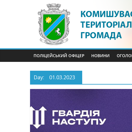
Skip
to
content
ПОЛІЦЕЙСЬКИЙ ОФІЦЕР
НОВИНИ
ОГОЛО
Day:
01.03.2023