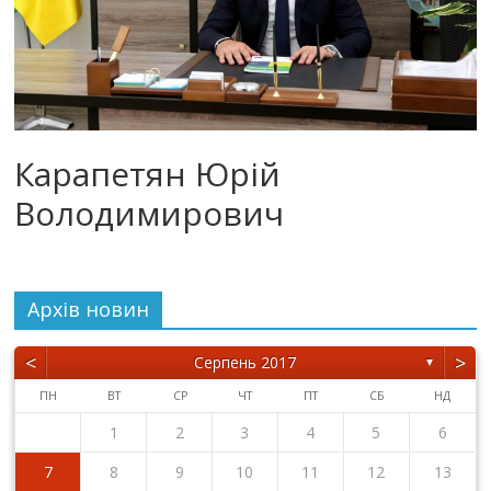
Карапетян Юрій
Володимирович
Архiв новин
<
>
Серпень 2017
▼
ПН
ВТ
СР
ЧТ
ПТ
СБ
НД
1
2
3
4
5
6
7
8
9
10
11
12
13