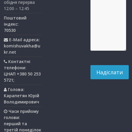
обідня перерва
12:00 – 12:45
Поштовий
індекс:
70530
E-Mail адреса:
komishuvakha@u
kr.net
Контактні
телефони:
ЦНАП +380 50 253
5721;
Голова:
Карапетян Юрій
Володимирович
Часи прийому
голови:
перший та
третiй понедiлок