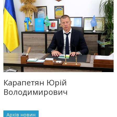
Карапетян Юрій
Володимирович
Архiв новин