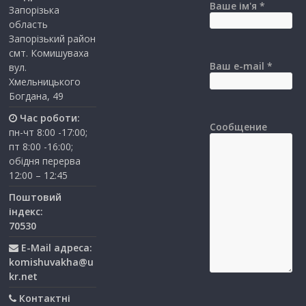
Ваше ім'я *
Запорізька
область
Запорізький район
смт. Комишуваха
Ваш e-mail *
вул.
Хмельницького
Богдана, 49
Час роботи:
Сообщение
пн-чт 8:00 -17:00;
пт 8:00 -16:00;
обідня перерва
12:00 – 12:45
Поштовий
індекс:
70530
E-Mail адреса:
komishuvakha@u
kr.net
Контактні