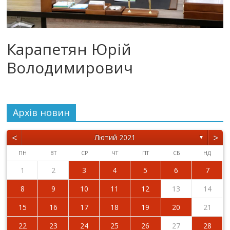
Карапетян Юрій
Володимирович
Архiв новин
<
>
Лютий 2021
▼
ПН
ВТ
СР
ЧТ
ПТ
СБ
НД
1
2
3
4
5
6
7
8
9
10
11
12
13
14
15
16
17
18
19
20
21
22
23
24
25
26
27
28