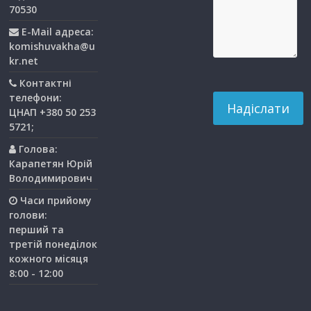
70530
E-Mail адреса:
komishuvakha@u
kr.net
Контактні
телефони:
ЦНАП +380 50 253
5721;
Голова:
Карапетян Юрій
Володимирович
Часи прийому
голови:
перший та
третiй понедiлок
кожного мiсяця
8:00 - 12:00