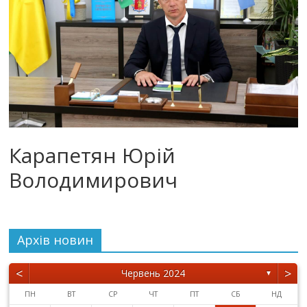
Карапетян Юрій
Володимирович
Архiв новин
<
>
Червень 2024
▼
ПН
ВТ
СР
ЧТ
ПТ
СБ
НД