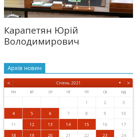
Карапетян Юрій
Володимирович
Архiв новин
<
>
Січень 2021
▼
ПН
ВТ
СР
ЧТ
ПТ
СБ
НД
1
2
3
4
5
6
7
8
9
10
11
12
13
14
15
16
17
18
19
20
21
22
23
24