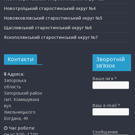
Новотроїцький старостинський округ №4
Новояковлівський старостинський округ №5
Щасливський старостинський округ №6
Яснополянський старостинський округ №7
Контакти
Зворотній
зв’язок
Адреса:
Ваше ім'я *
Запорізька
область
Запорізький район
смт. Комишуваха
Ваш e-mail *
вул.
Хмельницького
Богдана, 49
Час роботи:
Сообщение
пн-чт 8:00 -17:00;