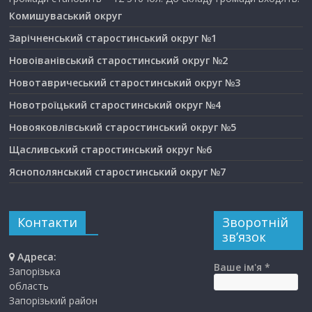
Комишуваський округ
Зарічненський старостинський округ №1
Новоіванівський старостинський округ №2
Новотавричеський старостинський округ №3
Новотроїцький старостинський округ №4
Новояковлівський старостинський округ №5
Щасливський старостинський округ №6
Яснополянський старостинський округ №7
Контакти
Зворотній
зв’язок
Адреса:
Ваше ім'я *
Запорізька
область
Запорізький район