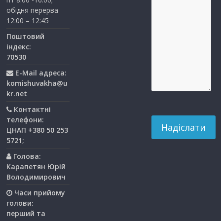
обідня перерва
12:00 – 12:45
Поштовий
індекс:
70530
E-Mail адреса:
komishuvakha@u
kr.net
Контактні
телефони:
ЦНАП +380 50 253
5721;
Голова:
Карапетян Юрій
Володимирович
Часи прийому
голови:
перший та