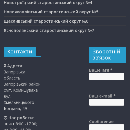
Новотроїцький старостинський округ №4
Новояковлівський старостинський округ №5
Щасливський старостинський округ №6
Яснополянський старостинський округ №7
Контакти
Зворотній
зв’язок
Адреса:
Ваше ім'я *
Запорізька
область
Запорізький район
смт. Комишуваха
Ваш e-mail *
вул.
Хмельницького
Богдана, 49
Час роботи:
Сообщение
пн-чт 8:00 -17:00;
пт 8:00 -16:00;