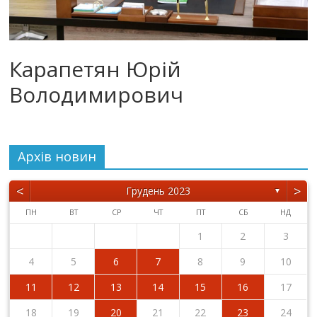
Карапетян Юрій
Володимирович
Архiв новин
<
>
Грудень 2023
▼
ПН
ВТ
СР
ЧТ
ПТ
СБ
НД
1
2
3
4
5
6
7
8
9
10
11
12
13
14
15
16
17
18
19
20
21
22
23
24