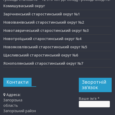
Комишуваський округ
Зарічненський старостинський округ №1
Новоіванівський старостинський округ №2
Новотавричеський старостинський округ №3
Новотроїцький старостинський округ №4
Новояковлівський старостинський округ №5
Щасливський старостинський округ №6
Яснополянський старостинський округ №7
Контакти
Зворотній
зв’язок
Адреса:
Ваше ім'я *
Запорізька
область
Запорізький район