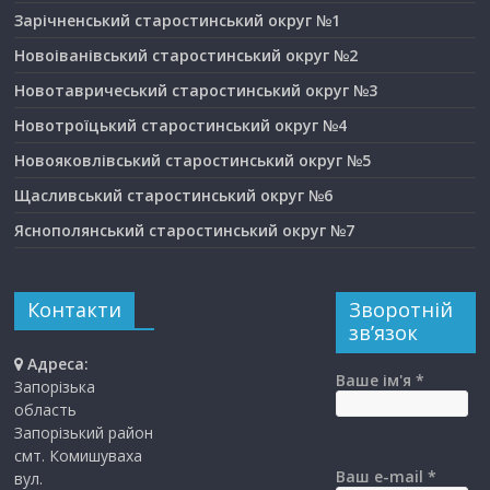
Зарічненський старостинський округ №1
Новоіванівський старостинський округ №2
Новотавричеський старостинський округ №3
Новотроїцький старостинський округ №4
Новояковлівський старостинський округ №5
Щасливський старостинський округ №6
Яснополянський старостинський округ №7
Контакти
Зворотній
зв’язок
Адреса:
Ваше ім'я *
Запорізька
область
Запорізький район
смт. Комишуваха
Ваш e-mail *
вул.