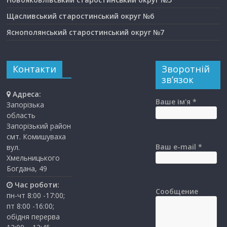
Щасливський старостинський округ №6
Яснополянський старостинський округ №7
Контакти
Зворотній
зв’язок
Адреса:
Ваше ім'я *
Запорізька
область
Запорізький район
смт. Комишуваха
Ваш e-mail *
вул.
Хмельницького
Богдана, 49
Час роботи:
Сообщение
пн-чт 8:00 -17:00;
пт 8:00 -16:00;
обідня перерва