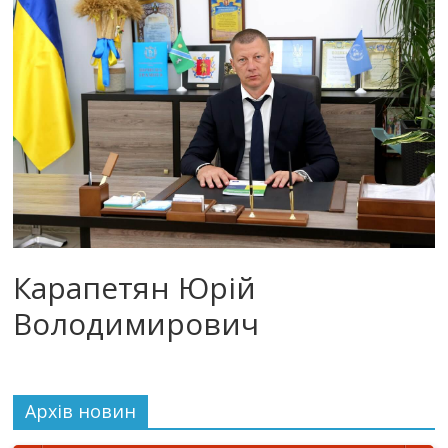
Карапетян Юрій
Володимирович
Архiв новин