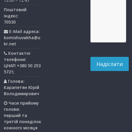
12:00 – 12:45
Поштовий
індекс:
70530
E-Mail адреса:
komishuvakha@u
kr.net
Контактні
телефони:
ЦНАП +380 50 253
5721;
Голова:
Карапетян Юрій
Володимирович
Часи прийому
голови:
перший та
третiй понедiлок
кожного мiсяця