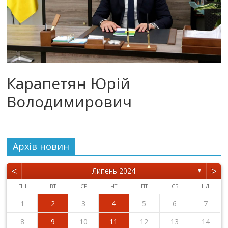
Карапетян Юрій
Володимирович
Архiв новин
<
>
Липень 2024
▼
ПН
ВТ
СР
ЧТ
ПТ
СБ
НД
1
2
3
4
5
6
7
8
9
10
11
12
13
14