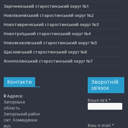
Зарічненський старостинський округ №1
Новоіванівський старостинський округ №2
Новотавричеський старостинський округ №3
Новотроїцький старостинський округ №4
Новояковлівський старостинський округ №5
Щасливський старостинський округ №6
Яснополянський старостинський округ №7
Контакти
Зворотній
зв’язок
Адреса:
Ваше ім'я *
Запорізька
область
Запорізький район
смт. Комишуваха
Ваш e-mail *
вул.