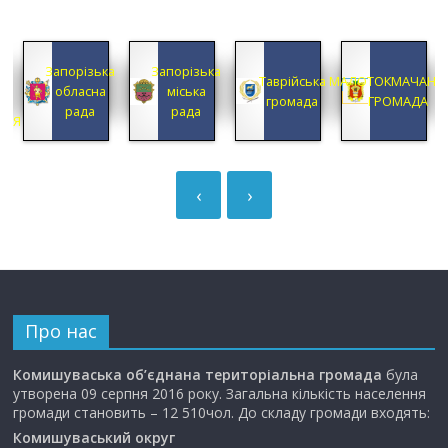
КА
Запорізька
Запорізька
А
Таврійська
МАЛОТОКМАЧАНС
обласна
міська
А
громада
ГРОМАДА
рада
рада
ЦІЯ
‹
›
Про нас
Комишуваська об’єднана територіальна громада
була
утворена 09 серпня 2016 року. Загальна кількість населення
громади становить – 12 510чол. До складу громади входять:
Комишуваський округ