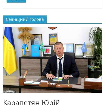
Селищний голова
Карапетян Юрій