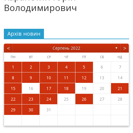
Володимирович
Архiв новин
<
>
Серпень 2022
▼
ПН
ВТ
СР
ЧТ
ПТ
СБ
НД
1
2
3
4
5
6
7
8
9
10
11
12
13
14
15
16
17
18
19
20
21
22
23
24
25
26
27
28
29
30
31