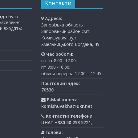
Контакти
ада
була
Адреса:
 населення
Запорізька область
и входять:
Запорізький район смт.
Комишуваха вул.
Хмельницького Богдана, 49
Час роботи:
пн-чт 8:00 -17:00;
пт 8:00 -16:00;
обідня перерва 12:00 – 12:45
Поштовий індекс:
70530
E-Mail адреса:
komishuvakha@ukr.net
Контактні телефони:
ЦНАП +380 50 253 5721;
Голова: