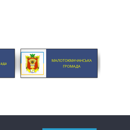
МАЛОТОКМАЧАНСЬКА
мада
ГРОМАДА