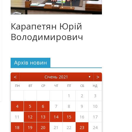
Карапетян Юрій
Володимирович
Архiв новин
<
>
Січень 2021
▼
ПН
ВТ
СР
ЧТ
ПТ
СБ
НД
2
5
7
3
5
1
1
4
7
2
5
7
3
6
1
4
6
2
2
5
1
3
6
1
4
7
2
5
7
3
4
7
3
5
1
3
6
2
4
7
2
5
5
1
4
6
2
4
7
3
5
1
3
6
6
2
5
7
3
5
1
4
6
2
4
7
7
6
1
4
6
2
5
7
3
5
1
2
5
1
3
6
1
4
7
2
5
7
3
3
6
2
4
7
2
5
1
3
6
1
4
4
7
3
5
1
3
6
5
5
1
2
3
12
14
10
12
11
14
12
14
10
13
11
13
12
10
13
11
14
12
14
10
11
14
10
12
10
13
11
14
12
12
11
13
11
14
10
12
10
13
13
12
14
10
12
11
13
11
14
14
13
11
13
12
14
10
12
12
10
13
11
14
12
14
10
10
13
11
14
12
10
13
11
11
14
10
12
10
13
12
12
9
8
8
9
8
9
9
8
8
9
8
9
9
8
9
8
9
8
9
8
9
8
9
8
8
9
9
9
8
8
8
4
5
6
7
8
9
10
16
19
21
17
19
15
15
18
21
16
19
21
17
20
15
18
20
16
16
19
15
17
20
15
18
21
16
19
21
17
18
21
17
19
15
17
20
16
18
21
16
19
19
15
18
20
16
18
21
17
19
15
17
20
20
16
19
21
17
19
15
18
20
16
18
21
21
20
15
18
20
16
19
21
17
19
15
16
19
15
17
20
15
18
21
16
19
21
17
17
20
16
18
21
16
19
15
17
20
15
18
18
21
17
19
15
17
20
19
19
11
12
13
14
15
16
17
23
26
28
24
26
22
22
25
28
23
26
28
24
27
22
25
27
23
23
26
22
24
27
22
25
28
23
26
28
24
25
28
24
26
22
24
27
23
25
28
23
26
26
22
25
27
23
25
28
24
26
22
24
27
27
23
26
28
24
26
22
25
27
23
25
28
28
27
22
25
27
23
26
28
24
26
22
23
26
22
24
27
22
25
28
23
26
28
24
24
27
23
25
28
23
26
22
24
27
22
25
25
28
24
26
22
24
27
26
26
18
19
20
21
22
23
24