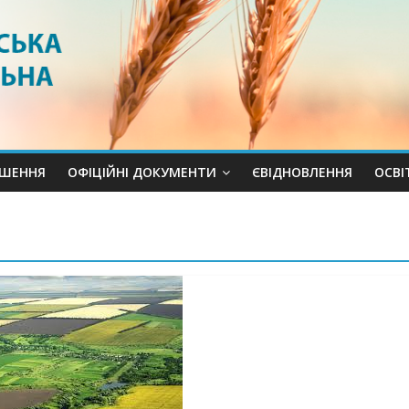
ШЕННЯ
ОФІЦІЙНІ ДОКУМЕНТИ
ЄВІДНОВЛЕННЯ
ОСВI