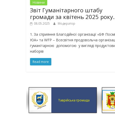
Новини
Звіт Гуманітарного штабу
громади за квітень 2025 року.
08.05.2025
Модератор
1. За сприяння Благодійної організації «БФ Посм
ЮА» та WFP – Всесвітня продовольча організа
гуманітарною допомогою у вигляді продуктов
наборів
Read more
 міська рада
Таврійська громада