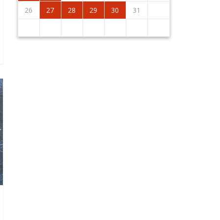
30
31
29
30
31
29
30
29
29
30
31
31
29
30
30
29
30
31
29
30
31
29
30
31
29
30
31
29
29
29
30
31
30
30
29
29
31
29
26
27
28
29
30
31