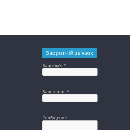
Зворотній зв’язок
Ваше ім'я *
Ваш e-mail *
Сообщение