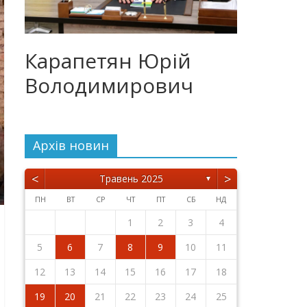
Карапетян Юрій
Володимирович
Архiв новин
<
>
Травень 2025
▼
ПН
ВТ
СР
ЧТ
ПТ
СБ
НД
2
5
7
3
5
1
1
4
7
2
5
7
3
6
1
6
2
2
5
1
3
6
1
4
7
2
5
7
3
4
7
3
5
1
3
6
2
4
7
2
5
5
1
4
6
2
4
7
3
5
1
3
6
6
2
5
7
3
5
1
4
6
2
4
7
7
3
6
1
4
6
2
5
7
3
5
1
2
5
1
3
6
1
4
7
2
5
7
3
3
6
2
4
7
2
5
1
3
6
1
4
4
7
3
5
1
3
6
5
5
1
2
3
4
12
14
10
12
11
14
12
14
10
13
13
12
10
13
11
14
12
14
10
11
14
10
12
10
13
11
14
12
12
11
13
11
14
10
12
10
13
13
12
14
10
12
11
13
11
14
14
10
13
11
13
12
14
10
12
12
10
13
11
14
12
14
10
10
13
11
14
12
10
13
11
11
14
10
12
10
13
12
12
9
8
8
9
8
9
9
8
8
9
8
9
9
8
9
8
9
8
9
8
9
8
9
8
8
9
9
9
8
8
8
5
6
7
8
9
10
11
16
19
21
17
19
15
15
18
21
16
19
21
17
20
15
20
16
16
19
15
17
20
15
18
21
16
19
21
17
18
21
17
19
15
17
20
16
18
21
16
19
19
15
18
20
16
18
21
17
19
15
17
20
20
16
19
21
17
19
15
18
20
16
18
21
21
17
20
15
18
20
16
19
21
17
19
15
16
19
15
17
20
15
18
21
16
19
21
17
17
20
16
18
21
16
19
15
17
20
15
18
18
21
17
19
15
17
20
19
19
12
13
14
15
16
17
18
23
26
28
24
26
22
22
25
28
23
26
28
24
27
22
27
23
23
26
22
24
27
22
25
28
23
26
28
24
25
28
24
26
22
24
27
23
25
28
23
26
26
22
25
27
23
25
28
24
26
22
24
27
27
23
26
28
24
26
22
25
27
23
25
28
28
24
27
22
25
27
23
26
28
24
26
22
23
26
22
24
27
22
25
28
23
26
28
24
24
27
23
25
28
23
26
22
24
27
22
25
25
28
24
26
22
24
27
26
26
19
20
21
22
23
24
25