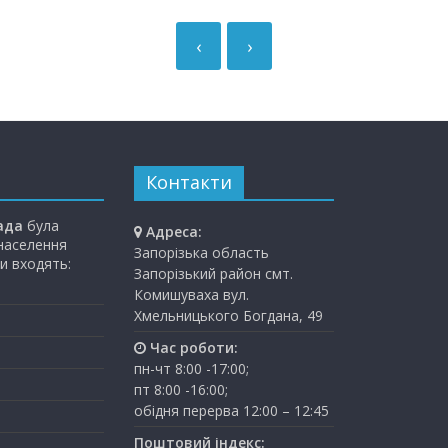
‹
›
Контакти
ада
була
Адреса:
 населення
Запорізька область
и входять:
Запорізький район смт.
Комишуваха вул.
Хмельницького Богдана, 49
Час роботи:
пн-чт 8:00 -17:00;
пт 8:00 -16:00;
обідня перерва 12:00 – 12:45
Поштовий індекс: