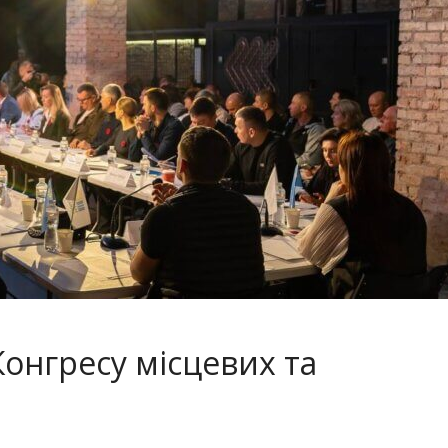
1
1
1
1
1
1
1
1
1
1
1
1
1
1
1
1
2
2
2
1
1
1
2
2
2
1
2
1
2
1
1
2
1
2
2
1
1
2
1
2
2
1
2
1
2
1
1
3
1
3
1
3
2
2
1
2
3
1
3
3
1
2
3
1
1
2
3
1
2
2
1
3
1
2
3
3
2
2
1
3
1
1
2
3
1
3
2
3
1
2
3
1
2
1
1
2
4
2
1
4
2
4
3
3
2
3
1
4
2
4
1
4
2
3
1
4
2
2
1
3
1
4
2
3
3
2
4
2
1
3
1
4
4
3
1
3
2
4
2
2
3
1
4
2
4
3
1
4
2
3
1
1
4
2
3
2
2
3
5
1
3
2
5
3
5
1
4
4
3
1
4
2
5
3
5
1
2
5
1
3
1
4
2
5
3
3
2
4
2
5
1
3
1
4
4
3
5
1
3
2
4
2
5
5
1
4
2
4
3
5
1
3
3
1
4
2
5
3
5
1
1
4
2
5
3
1
4
2
2
5
1
3
1
4
3
3
1
4
6
2
4
3
6
1
4
6
2
5
5
1
1
4
2
5
3
6
1
4
6
2
3
6
2
4
2
5
1
3
6
1
4
4
3
5
1
3
6
2
4
2
5
5
1
4
6
2
4
3
5
1
3
6
6
2
5
3
5
1
4
6
2
4
1
4
2
5
3
6
1
4
6
2
2
5
1
3
6
1
4
2
5
3
3
6
2
4
2
5
4
4
Конгресу місцевих та
3
6
8
4
6
2
2
5
8
3
6
8
4
7
2
7
3
3
6
2
4
7
2
5
8
3
6
8
4
5
8
4
6
2
4
7
3
5
8
3
6
6
2
5
7
3
5
8
4
6
2
4
7
7
3
6
8
4
6
2
5
7
3
5
8
8
4
7
2
5
7
3
6
8
4
6
2
3
6
2
4
7
2
5
8
3
6
8
4
4
7
3
5
8
3
6
2
4
7
2
5
5
8
4
6
2
4
7
6
6
4
7
9
5
7
3
3
6
9
4
7
9
5
8
3
8
4
4
7
3
5
8
3
6
9
4
7
9
5
6
9
5
7
3
5
8
4
6
9
4
7
7
3
6
8
4
6
9
5
7
3
5
8
8
4
7
9
5
7
3
6
8
4
6
9
9
5
8
3
6
8
4
7
9
5
7
3
4
7
3
5
8
3
6
9
4
7
9
5
5
8
4
6
9
4
7
3
5
8
3
6
6
9
5
7
3
5
8
7
7
10
10
10
10
10
10
10
10
10
10
10
10
10
10
10
10
5
8
6
8
4
4
7
5
8
6
9
4
9
5
5
8
4
6
9
4
7
5
8
6
7
6
8
4
6
9
5
7
5
8
8
4
7
9
5
7
6
8
4
6
9
9
5
8
6
8
4
7
9
5
7
6
9
4
7
9
5
8
6
8
4
5
8
4
6
9
4
7
5
8
6
6
9
5
7
5
8
4
6
9
4
7
7
6
8
4
6
9
8
8
11
11
11
10
10
10
11
11
11
10
11
10
11
10
10
11
10
11
11
10
10
11
10
11
11
10
11
10
11
10
6
9
7
9
5
5
8
6
9
7
5
6
6
9
5
7
5
8
6
9
7
8
7
9
5
7
6
8
6
9
9
5
8
6
8
7
9
5
7
6
9
7
9
5
8
6
8
7
5
8
6
9
7
9
5
6
9
5
7
5
8
6
9
7
7
6
8
6
9
5
7
5
8
8
7
9
5
7
9
9
10
12
10
12
10
12
11
11
10
11
12
10
12
12
10
11
12
10
10
11
12
10
11
11
10
12
10
11
12
12
11
11
10
12
10
10
11
12
10
12
11
12
10
11
12
10
11
10
10
7
8
6
6
9
7
8
6
7
7
6
8
6
9
7
8
9
8
6
8
7
9
7
6
9
7
9
8
6
8
7
8
6
9
7
9
8
6
9
7
8
6
7
6
8
6
9
7
8
8
7
9
7
6
8
6
9
9
8
6
8
11
13
11
10
13
11
13
12
12
11
12
10
13
11
13
10
13
11
12
10
13
11
11
10
12
10
13
11
12
12
11
13
11
10
12
10
13
13
12
10
12
11
13
11
11
12
10
13
11
13
12
10
13
11
12
10
10
13
11
12
11
11
8
9
7
7
8
9
7
8
8
7
9
7
8
9
9
7
9
8
8
7
8
9
7
9
8
9
7
8
9
7
8
9
7
8
7
9
7
8
9
9
8
8
7
9
7
9
7
9
10
13
15
11
13
12
15
10
13
15
11
14
14
10
10
13
11
14
12
15
10
13
15
11
12
15
11
13
11
14
10
12
15
10
13
13
12
14
10
12
15
11
13
11
14
14
10
13
15
11
13
12
14
10
12
15
15
11
14
12
14
10
13
15
11
13
10
13
11
14
12
15
10
13
15
11
11
14
10
12
15
10
13
11
14
12
12
15
11
13
11
14
13
13
9
9
9
9
9
9
9
9
9
9
9
9
9
9
9
9
11
14
16
12
14
10
10
13
16
11
14
16
12
15
10
15
11
11
14
10
12
15
10
13
16
11
14
16
12
13
16
12
14
10
12
15
11
13
16
11
14
14
10
13
15
11
13
16
12
14
10
12
15
15
11
14
16
12
14
10
13
15
11
13
16
16
12
15
10
13
15
11
14
16
12
14
10
11
14
10
12
15
10
13
16
11
14
16
12
12
15
11
13
16
11
14
10
12
15
10
13
13
16
12
14
10
12
15
14
14
12
15
17
13
15
11
11
14
17
12
15
17
13
16
11
16
12
12
15
11
13
16
11
14
17
12
15
17
13
14
17
13
15
11
13
16
12
14
17
12
15
15
11
14
16
12
14
17
13
15
11
13
16
16
12
15
17
13
15
11
14
16
12
14
17
17
13
16
11
14
16
12
15
17
13
15
11
12
15
11
13
16
11
14
17
12
15
17
13
13
16
12
14
17
12
15
11
13
16
11
14
14
17
13
15
11
13
16
15
15
13
16
18
14
16
12
12
15
18
13
16
18
14
17
12
17
13
13
16
12
14
17
12
15
18
13
16
18
14
15
18
14
16
12
14
17
13
15
18
13
16
16
12
15
17
13
15
18
14
16
12
14
17
17
13
16
18
14
16
12
15
17
13
15
18
18
14
17
12
15
17
13
16
18
14
16
12
13
16
12
14
17
12
15
18
13
16
18
14
14
17
13
15
18
13
16
12
14
17
12
15
15
18
14
16
12
14
17
16
16
14
17
19
15
17
13
13
16
19
14
17
19
15
18
13
18
14
14
17
13
15
18
13
16
19
14
17
19
15
16
19
15
17
13
15
18
14
16
19
14
17
17
13
16
18
14
16
19
15
17
13
15
18
18
14
17
19
15
17
13
16
18
14
16
19
19
15
18
13
16
18
14
17
19
15
17
13
14
17
13
15
18
13
16
19
14
17
19
15
15
18
14
16
19
14
17
13
15
18
13
16
16
19
15
17
13
15
18
17
17
15
18
20
16
18
14
14
17
20
15
18
20
16
19
14
19
15
15
18
14
16
19
14
17
20
15
18
20
16
17
20
16
18
14
16
19
15
17
20
15
18
18
14
17
19
15
17
20
16
18
14
16
19
19
15
18
20
16
18
14
17
19
15
17
20
20
16
19
14
17
19
15
18
20
16
18
14
15
18
14
16
19
14
17
20
15
18
20
16
16
19
15
17
20
15
18
14
16
19
14
17
17
20
16
18
14
16
19
18
18
17
20
22
18
20
16
16
19
22
17
20
22
18
21
16
21
17
17
20
16
18
21
16
19
22
17
20
22
18
19
22
18
20
16
18
21
17
19
22
17
20
20
16
19
21
17
19
22
18
20
16
18
21
21
17
20
22
18
20
16
19
21
17
19
22
22
18
21
16
19
21
17
20
22
18
20
16
17
20
16
18
21
16
19
22
17
20
22
18
18
21
17
19
22
17
20
16
18
21
16
19
19
22
18
20
16
18
21
20
20
18
21
23
19
21
17
17
20
23
18
21
23
19
22
17
22
18
18
21
17
19
22
17
20
23
18
21
23
19
20
23
19
21
17
19
22
18
20
23
18
21
21
17
20
22
18
20
23
19
21
17
19
22
22
18
21
23
19
21
17
20
22
18
20
23
23
19
22
17
20
22
18
21
23
19
21
17
18
21
17
19
22
17
20
23
18
21
23
19
19
22
18
20
23
18
21
17
19
22
17
20
20
23
19
21
17
19
22
21
21
19
22
24
20
22
18
18
21
24
19
22
24
20
23
18
23
19
19
22
18
20
23
18
21
24
19
22
24
20
21
24
20
22
18
20
23
19
21
24
19
22
22
18
21
23
19
21
24
20
22
18
20
23
23
19
22
24
20
22
18
21
23
19
21
24
24
20
23
18
21
23
19
22
24
20
22
18
19
22
18
20
23
18
21
24
19
22
24
20
20
23
19
21
24
19
22
18
20
23
18
21
21
24
20
22
18
20
23
22
22
20
23
25
21
23
19
19
22
25
20
23
25
21
24
19
24
20
20
23
19
21
24
19
22
25
20
23
25
21
22
25
21
23
19
21
24
20
22
25
20
23
23
19
22
24
20
22
25
21
23
19
21
24
24
20
23
25
21
23
19
22
24
20
22
25
25
21
24
19
22
24
20
23
25
21
23
19
20
23
19
21
24
19
22
25
20
23
25
21
21
24
20
22
25
20
23
19
21
24
19
22
22
25
21
23
19
21
24
23
23
21
24
26
22
24
20
20
23
26
21
24
26
22
25
20
25
21
21
24
20
22
25
20
23
26
21
24
26
22
23
26
22
24
20
22
25
21
23
26
21
24
24
20
23
25
21
23
26
22
24
20
22
25
25
21
24
26
22
24
20
23
25
21
23
26
26
22
25
20
23
25
21
24
26
22
24
20
21
24
20
22
25
20
23
26
21
24
26
22
22
25
21
23
26
21
24
20
22
25
20
23
23
26
22
24
20
22
25
24
24
22
25
27
23
25
21
21
24
27
22
25
27
23
26
21
26
22
22
25
21
23
26
21
24
27
22
25
27
23
24
27
23
25
21
23
26
22
24
27
22
25
25
21
24
26
22
24
27
23
25
21
23
26
26
22
25
27
23
25
21
24
26
22
24
27
27
23
26
21
24
26
22
25
27
23
25
21
22
25
21
23
26
21
24
27
22
25
27
23
23
26
22
24
27
22
25
21
23
26
21
24
24
27
23
25
21
23
26
25
25