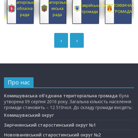
Запорізька
Запорізька
А
Таврійська
МАЛОТОКМАЧАНС
обласна
міська
А
громада
ГРОМАДА
рада
рада
ЦІЯ
‹
›
Про нас
Комишуваська об’єднана територіальна громада
була
утворена 09 серпня 2016 року. Загальна кількість населення
громади становить – 12 510чол. До складу громади входять:
Комишуваський округ
Зарічненський старостинський округ №1
Новоіванівський старостинський округ №2