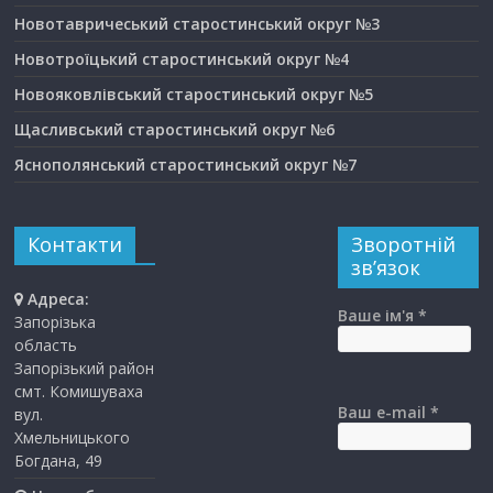
Новотавричеський старостинський округ №3
Новотроїцький старостинський округ №4
Новояковлівський старостинський округ №5
Щасливський старостинський округ №6
Яснополянський старостинський округ №7
Контакти
Зворотній
зв’язок
Адреса:
Ваше ім'я *
Запорізька
область
Запорізький район
смт. Комишуваха
Ваш e-mail *
вул.
Хмельницького
Богдана, 49