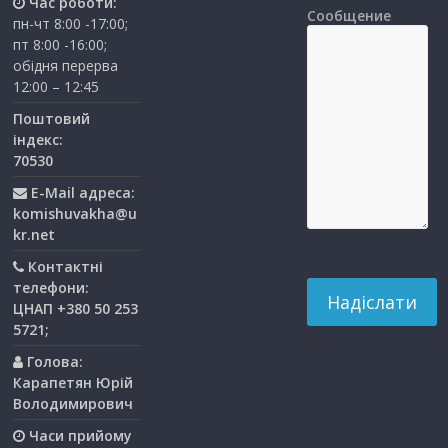
Час роботи:
Сообщение
пн-чт 8:00 -17:00;
пт 8:00 -16:00;
обідня перерва
12:00 – 12:45
Поштовий
індекс:
70530
E-Mail адреса:
komishuvakha@u
kr.net
Контактні
телефони:
ЦНАП +380 50 253
5721;
Голова:
Карапетян Юрій
Володимирович
Часи прийому