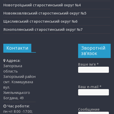
Новотроїцький старостинський округ №4
Новояковлівський старостинський округ №5
Щасливський старостинський округ №6
Яснополянський старостинський округ №7
Контакти
Зворотній
зв’язок
Адреса:
Ваше ім'я *
Запорізька
область
Запорізький район
смт. Комишуваха
Ваш e-mail *
вул.
Хмельницького
Богдана, 49
Час роботи:
Сообщение
пн-чт 8:00 -17:00;