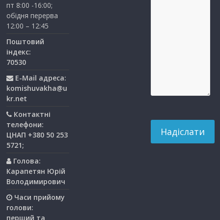
пт 8:00 -16:00;
обідня перерва
12:00 – 12:45
Поштовий
індекс:
70530
E-Mail адреса:
komishuvakha@u
kr.net
Контактні
телефони:
ЦНАП +380 50 253
5721;
Голова:
Карапетян Юрій
Володимирович
Часи прийому
голови:
перший та