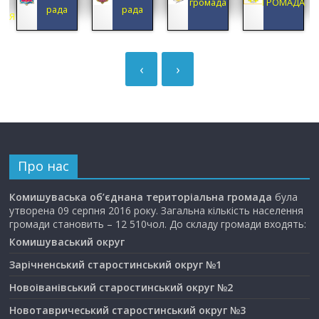
А
громада
ГРОМАДА
рада
рада
ЦІЯ
‹
›
Про нас
Комишуваська об’єднана територіальна громада
була
утворена 09 серпня 2016 року. Загальна кількість населення
громади становить – 12 510чол. До складу громади входять:
Комишуваський округ
Зарічненський старостинський округ №1
Новоіванівський старостинський округ №2
Новотавричеський старостинський округ №3