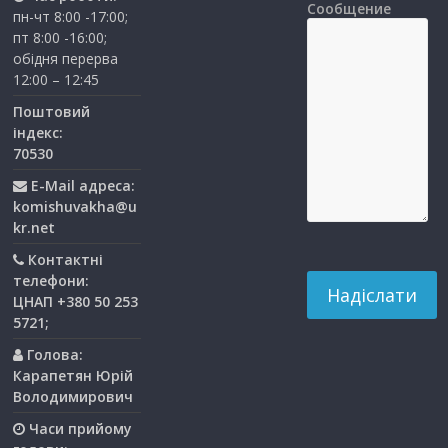
Сообщение
пн-чт 8:00 -17:00;
пт 8:00 -16:00;
обідня перерва
12:00 – 12:45
Поштовий
індекс:
70530
E-Mail адреса:
komishuvakha@u
kr.net
Контактні
телефони:
ЦНАП +380 50 253
5721;
Голова:
Карапетян Юрій
Володимирович
Часи прийому