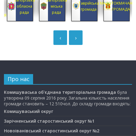
Таврійська
МАЛОТОКМАЧАНСЬКА
ОБ’ЄДНАНА
районна
громада
ГРОМАДА
ТЕРИТОРІАЛЬНА
державна
ГРОМАДА
адміністрація
‹
›
Про нас
Комишуваська об’єднана територіальна громада
була
утворена 09 серпня 2016 року. Загальна кількість населення
громади становить – 12 510чол. До складу громади входять:
Комишуваський округ
Зарічненський старостинський округ №1
Новоіванівський старостинський округ №2