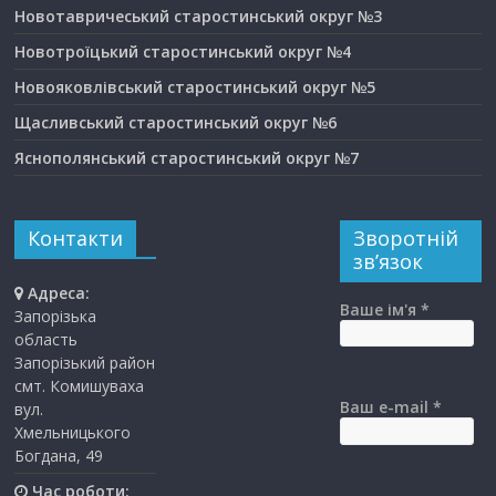
Новотавричеський старостинський округ №3
Новотроїцький старостинський округ №4
Новояковлівський старостинський округ №5
Щасливський старостинський округ №6
Яснополянський старостинський округ №7
Контакти
Зворотній
зв’язок
Адреса:
Ваше ім'я *
Запорізька
область
Запорізький район
смт. Комишуваха
Ваш e-mail *
вул.
Хмельницького
Богдана, 49
Час роботи: