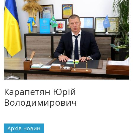
Карапетян Юрій
Володимирович
Архiв новин