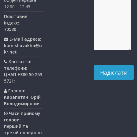
обідня перерва
12:00 – 12:45
Поштовий
індекс:
70530
E-Mail адреса:
komishuvakha@u
kr.net
Контактні
телефони:
ЦНАП +380 50 253
5721;
Голова:
Карапетян Юрій
Володимирович
Часи прийому
голови:
перший та
третiй понедiлок