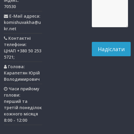
індекс:
70530
E-Mail адреса:
komishuvakha@u
kr.net
Контактні
телефони:
ЦНАП +380 50 253
5721;
Голова:
Карапетян Юрій
Володимирович
Часи прийому
голови:
перший та
третiй понедiлок
кожного мiсяця
8:00 - 12:00