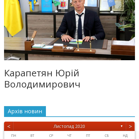
Карапетян Юрій
Володимирович
Архiв новин
<
>
Листопад 2020
▼
ПН
ВТ
СР
ЧТ
ПТ
СБ
НД