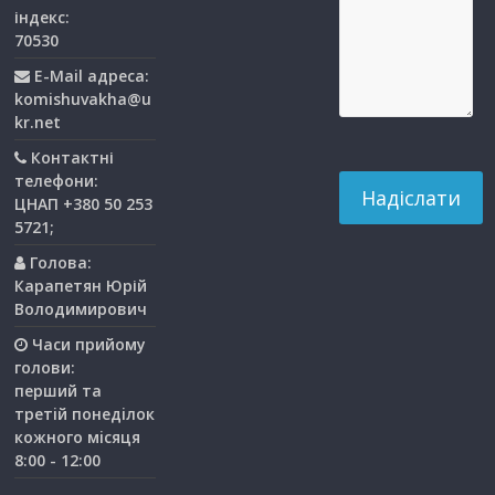
індекс:
70530
E-Mail адреса:
komishuvakha@u
kr.net
Контактні
телефони:
ЦНАП +380 50 253
5721;
Голова:
Карапетян Юрій
Володимирович
Часи прийому
голови:
перший та
третiй понедiлок
кожного мiсяця
8:00 - 12:00