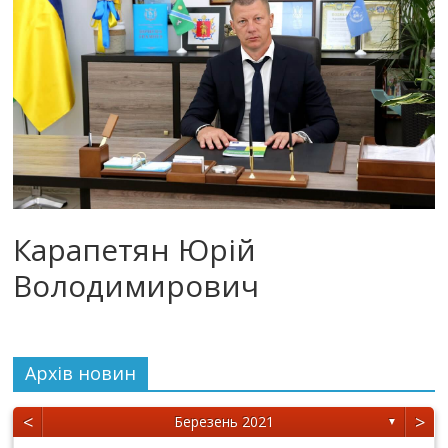
Карапетян Юрій
Володимирович
Архiв новин
<
>
Березень 2021
▼