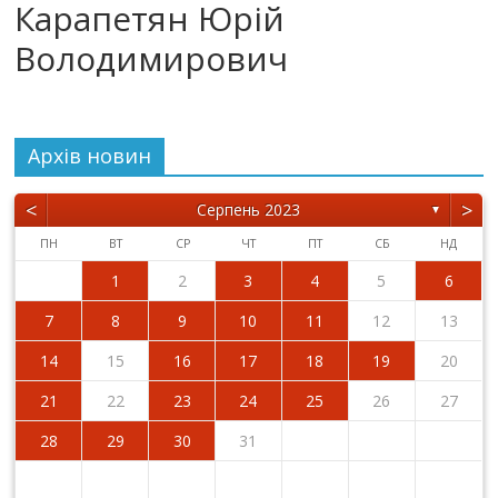
Карапетян Юрій
Володимирович
Архiв новин
<
>
Серпень 2023
▼
ПН
ВТ
СР
ЧТ
ПТ
СБ
НД
1
2
3
4
5
6
7
8
9
10
11
12
13
14
15
16
17
18
19
20
21
22
23
24
25
26
27
28
29
30
31