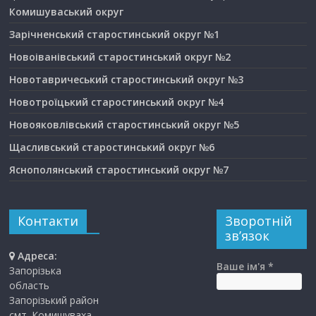
Комишуваський округ
Зарічненський старостинський округ №1
Новоіванівський старостинський округ №2
Новотавричеський старостинський округ №3
Новотроїцький старостинський округ №4
Новояковлівський старостинський округ №5
Щасливський старостинський округ №6
Яснополянський старостинський округ №7
Контакти
Зворотній
зв’язок
Адреса:
Ваше ім'я *
Запорізька
область
Запорізький район
смт. Комишуваха