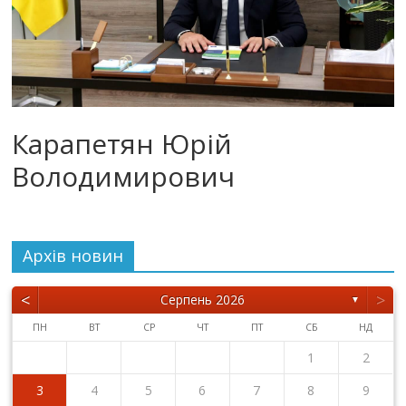
Карапетян Юрій
Володимирович
Архiв новин
<
>
Серпень 2026
▼
ПН
ВТ
СР
ЧТ
ПТ
СБ
НД
1
2
3
4
5
6
7
8
9