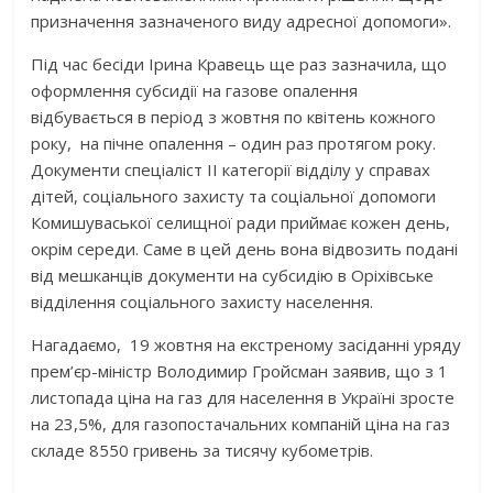
призначення зазначеного виду адресної допомоги».
Під час бесіди Ірина Кравець ще раз зазначила, що
оформлення субсидії на газове опалення
відбувається в період з жовтня по квітень кожного
року, на пічне опалення – один раз протягом року.
Документи спеціаліст ІІ категорії відділу у справах
дітей, соціального захисту та соціальної допомоги
Комишуваської селищної ради приймає кожен день,
окрім середи. Саме в цей день вона відвозить подані
від мешканців документи на субсидію в Оріхівське
відділення соціального захисту населення.
Нагадаємо, 19 жовтня на екстреному засіданні уряду
прем’єр-міністр Володимир Гройсман заявив, що з 1
листопада ціна на газ для населення в Україні зросте
на 23,5%, для газопостачальних компаній ціна на газ
складе 8550 гривень за тисячу кубометрів.