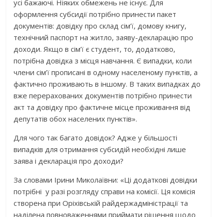
усі бажаючі. Ніяких обмежень не існує. Для
оформлення субсидії потрібно принести пакет
документів: довідку про склад сім’ї, домову книгу,
технічний паспорт на житло, заяву-декларацію про
доходи. Якщо в сім’ї є студент, то, додатково,
потрібна довідка з місця навчання. Є випадки, коли
члени сім’ї прописані в одному населеному пунктів, а
фактично проживають в іншому. В таких випадках до
вже перерахованих документів потрібно принести
акт та довідку про фактичне місце проживання від
депутатів обох населених пунктів».
Для чого так багато довідок? Адже у більшості
випадків для отримання субсидій необхідні лише
заява і декларація про доходи?
За словами Ірини Миколаївни: «Ці додаткові довідки
потрібні у разі розгляду справи на комісії. Ця комісія
створена при Оріхівській райдержадміністрації та
наділена повноваженнями приймати рішення щодо