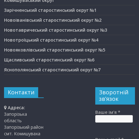
Комишуваський округ
Зарічненський старостинський округ №1
Новоіванівський старостинський округ №2
Новотавричеський старостинський округ №3
Новотроїцький старостинський округ №4
Новояковлівський старостинський округ №5
Щасливський старостинський округ №6
Яснополянський старостинський округ №7
Контакти
Зворотній
зв’язок
Адреса:
Ваше ім'я *
Запорізька
область
Запорізький район
смт. Комишуваха