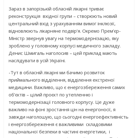
Зараз в запорізькій обласній лікарні триває
реконструкція вхідної групи – створюють новий
центральний вхід з урахуванням вимог інклюзії,
відновлюють лікарняне подвір’я. Окремо Прем’єр-
Міністр звернув увагу на термомодернізацію, яку
зроблено у головному корпусі медичного закладу.
Денис Шмигаль наголосив – цей приклад мають
наслідувати в усій Україні.
-Тут в обласній лікарні ми бачимо розвиток
приймального відділення, відділення екстреної
медицини. Важливо, що є енергозбереження самих
об’єктів – цілий проєкт по утепленню і
термомодернізації головного корпусу. Це дуже
важливо на фоні зростання цін на енергоносії, я
завжди наголошую, що сьогодні енергоефективність
і енергозбереження є важливими складовими
національної безпеки в частині енергетики, і