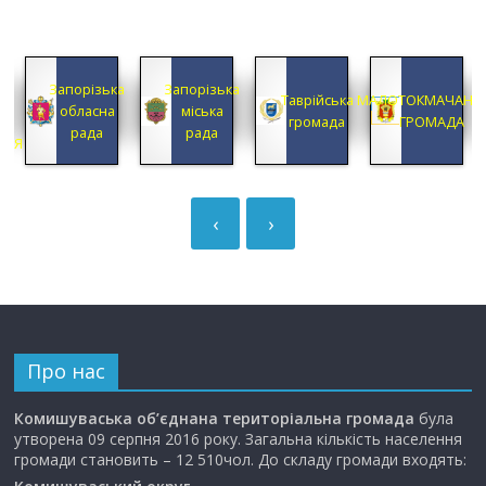
КА
Запорізька
Запорізька
А
Таврійська
МАЛОТОКМАЧАНС
обласна
міська
А
громада
ГРОМАДА
рада
рада
ЦІЯ
‹
›
Про нас
Комишуваська об’єднана територіальна громада
була
утворена 09 серпня 2016 року. Загальна кількість населення
громади становить – 12 510чол. До складу громади входять: