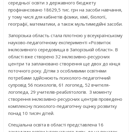
середньої освіти з державного бюджету
профінансовано 18629,5 тис. грн на засоби навчання,
у тому числі для кабінетів фізики, хімії, біології,
географії, математики, а також мультимедійні засоби.
Запорізька область стала пілотною у всеукраїнському
науково-педагогічному експерименті «Розвиток
інклюзивного середовища в Запорізькій області». В
області вже створено 32 інклюзивно-ресурсних
центри та заплановано створення ще двох до кінця
поточного року. Дітям з особливими освітніми
потребами здійснюють психолого-педагогічний
супровід 56 психологів, 61 логопед, 52 вчителя-
логопеда, 29 учителів-реабілітологів. З моменту
створення інклюзивно-ресурсних центрів проведено
комплексну психолого-педагогічну оцінку розвитку
понад 10 тисяч дітей.
Спеціальна освіта в області представлена 16
закладами освіти інтернатного типу, де на початок