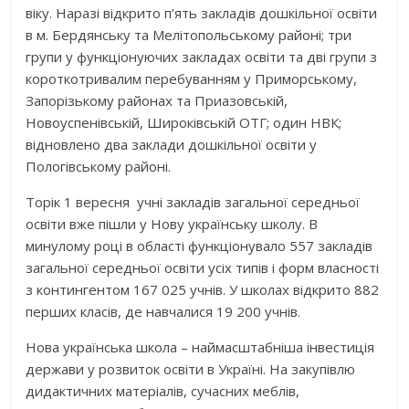
віку. Наразі відкрито п’ять закладів дошкільної освіти
в м. Бердянську та Мелітопольському районі; три
групи у функціонуючих закладах освіти та дві групи з
короткотривалим перебуванням у Приморському,
Запорізькому районах та Приазовській,
Новоуспенівській, Широківській ОТГ; один НВК;
відновлено два заклади дошкільної освіти у
Пологівському районі.
Торік 1 вересня учні закладів загальної середньої
освіти вже пішли у Нову українську школу. В
минулому році в області функціонувало 557 закладів
загальної середньої освіти усіх типів і форм власності
з контингентом 167 025 учнів. У школах відкрито 882
перших класів, де навчалися 19 200 учнів.
Нова українська школа – наймасштабніша інвестиція
держави у розвиток освіти в Україні. На закупівлю
дидактичних матеріалів, сучасних меблів,