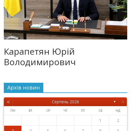
Карапетян Юрій
Володимирович
Архiв новин
<
>
Серпень 2026
▼
ПН
ВТ
СР
ЧТ
ПТ
СБ
НД
1
2
3
4
5
6
7
8
9