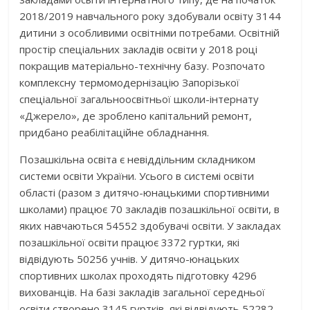
2018/2019 навчального року здобували освіту 3144
дитини з особливими освітніми потребами. Освітній
простір спеціальних закладів освіти у 2018 році
покращив матеріально-технічну базу. Розпочато
комплексну термомодернізацію Запорізької
спеціальної загальноосвітньої школи-інтернату
«Джерело», де зроблено капітальний ремонт,
придбано реабілітаційне обладнання.
Позашкільна освіта є невіддільним складником
системи освіти України. Усього в системі освіти
області (разом з дитячо-юнацькими спортивними
школами) працює 70 закладів позашкільної освіти, в
яких навчаються 54552 здобувачі освіти. У закладах
позашкільної освіти працює 3372 гуртки, які
відвідують 50256 учнів. У дитячо-юнацьких
спортивних школах проходять підготовку 4296
вихованців. На базі закладів загальної середньої
освіти створено 3145 гуртків, які відвідують 52282