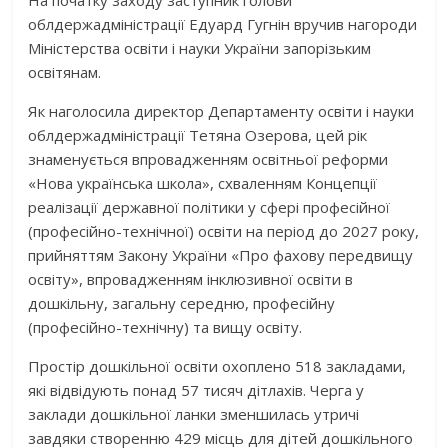
На початку заходу заступник голови
облдержадміністрації Едуард Гугнін вручив нагороди
Міністерства освіти і науки України запорізьким
освітянам.
Як наголосила директор Департаменту освіти і науки
облдержадміністрації Тетяна Озерова, цей рік
знаменується впровадженням освітньої реформи
«Нова українська школа», схваленням Концепції
реалізації державної політики у сфері професійної
(професійно-технічної) освіти на період до 2027 року,
прийняттям Закону України «Про фахову передвищу
освіту», впровадженням інклюзивної освіти в
дошкільну, загальну середню, професійну
(професійно-технічну) та вищу освіту.
Простір дошкільної освіти охоплено 518 закладами,
які відвідують понад 57 тисяч дітлахів. Черга у
заклади дошкільної ланки зменшилась утричі
завдяки створенню 429 місць для дітей дошкільного