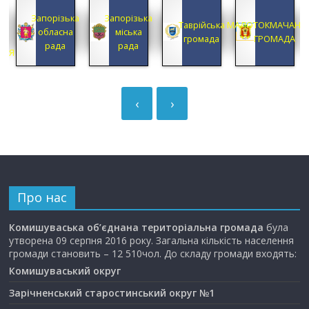
КА
Запорізька
Запорізька
А
Таврійська
МАЛОТОКМАЧАНС
обласна
міська
А
громада
ГРОМАДА
рада
рада
ЦІЯ
‹
›
Про нас
Комишуваська об’єднана територіальна громада
була
утворена 09 серпня 2016 року. Загальна кількість населення
громади становить – 12 510чол. До складу громади входять:
Комишуваський округ
Зарічненський старостинський округ №1