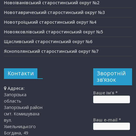
Новоіванівський старостинський округ №2
Новотавричеський старостинський округ №3
Новотроїцький старостинський округ №4
Новояковлівський старостинський округ №5
Щасливський старостинський округ №6
Яснополянський старостинський округ №7
Контакти
Зворотній
зв’язок
Адреса:
Ваше ім'я *
Запорізька
область
Запорізький район
смт. Комишуваха
Ваш e-mail *
вул.
Хмельницького
Богдана, 49