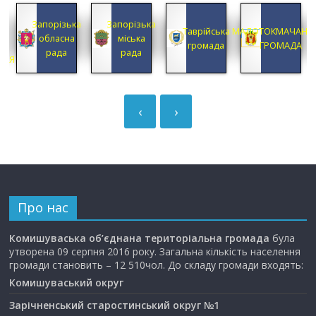
КА
Запорізька
Запорізька
А
Таврійська
МАЛОТОКМАЧАНС
обласна
міська
А
громада
ГРОМАДА
рада
рада
ЦІЯ
‹
›
Про нас
Комишуваська об’єднана територіальна громада
була
утворена 09 серпня 2016 року. Загальна кількість населення
громади становить – 12 510чол. До складу громади входять:
Комишуваський округ
Зарічненський старостинський округ №1