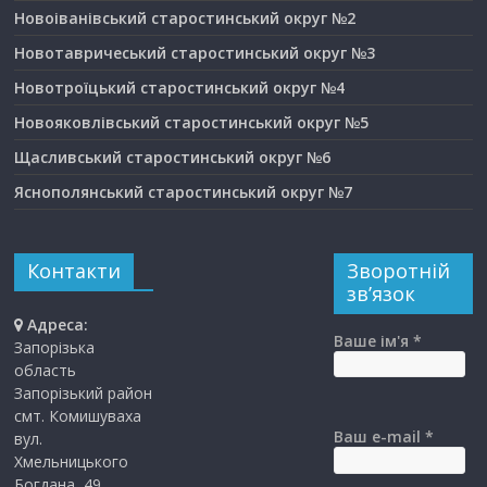
Новоіванівський старостинський округ №2
Новотавричеський старостинський округ №3
Новотроїцький старостинський округ №4
Новояковлівський старостинський округ №5
Щасливський старостинський округ №6
Яснополянський старостинський округ №7
Контакти
Зворотній
зв’язок
Адреса:
Ваше ім'я *
Запорізька
область
Запорізький район
смт. Комишуваха
Ваш e-mail *
вул.
Хмельницького
Богдана, 49