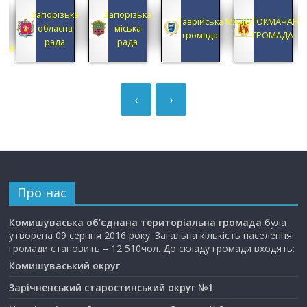
КА
Запорізька
Запорізька
А
Таврійська
МАЛОТОКМАЧАНС
обласна
міська
А
громада
ГРОМАДА
рада
рада
ЦІЯ
‹
›
Про нас
Комишуваська об’єднана територіальна громада
була
утворена 09 серпня 2016 року. Загальна кількість населення
громади становить – 12 510чол. До складу громади входять:
Комишуваський округ
Зарічненський старостинський округ №1