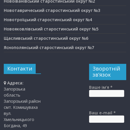
Новоіванівський старостинський округ №2
Новотавричеський старостинський округ №3
Новотроїцький старостинський округ №4
Новояковлівський старостинський округ №5
Щасливський старостинський округ №6
Яснополянський старостинський округ №7
Контакти
Зворотній
зв’язок
Адреса:
Ваше ім'я *
Запорізька
область
Запорізький район
смт. Комишуваха
Ваш e-mail *
вул.
Хмельницького
Богдана, 49