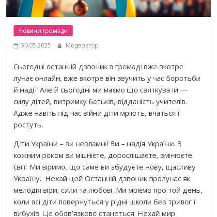
Новини громади
30.05.2025
Модератор
Сьогодні останній дзвоник в громаді вже вкотре
лунає онлайн, вже вкотре він звучить у час боротьби
й надії. Але й сьогодні ми маємо що святкувати —
силу дітей, витримку батьків, відданість учителів.
Адже навіть під час війни діти мріють, вчаться і
ростуть.
Діти України – ви незламні! Ви – надія України. З
кожним роком ви міцнієте, дорослішаєте, змінюєте
світ. Ми віримо, що саме ви збудуєте нову, щасливу
Україну. Нехай цей Останній дзвоник пролунає як
мелодія віри, сили та любові. Ми мріємо про той день,
коли всі діти повернуться у рідні школи без тривог і
вибухів. Це обов’язково станеться. Нехай мир