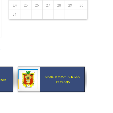
31
29
30
31
29
30
29
29
30
31
31
29
30
30
29
30
31
29
30
31
29
30
31
29
30
31
29
29
29
30
31
30
30
29
29
31
29
24
25
26
27
28
29
30
31
→
МАЛОТОКМАЧАНСЬКА
мада
ГРОМАДА