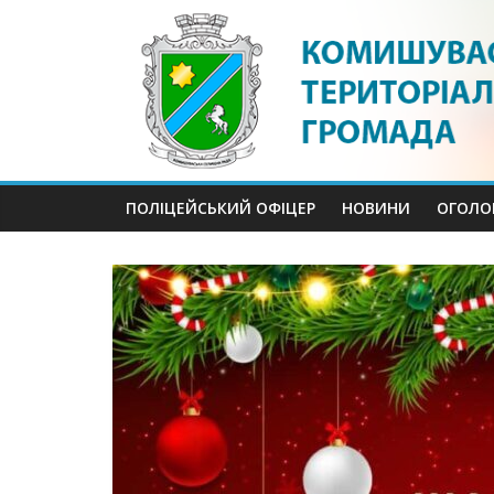
Skip
to
content
ПОЛІЦЕЙСЬКИЙ ОФІЦЕР
НОВИНИ
ОГОЛО