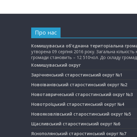
Про нас
Комишуваська об’єднана територіальна гром
утворена 09 серпня 2016 року. Загальна кількість
громади становить – 12 510чол. До складу громад
Комишуваський округ
Зарічненський старостинський округ №1
Новоіванівський старостинський округ №2
Новотавричеський старостинський округ №3
Новотроїцький старостинський округ №4
Новояковлівський старостинський округ №5
Щасливський старостинський округ №6
Яснополянський старостинський округ №7