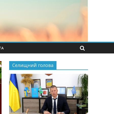
ТА
Селищний голова