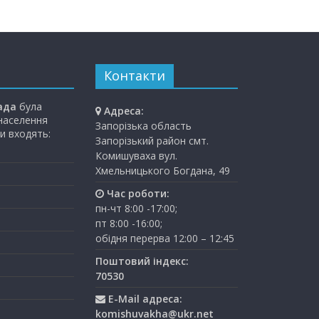
Контакти
ада
була
Адреса:
 населення
Запорізька область
и входять:
Запорізький район смт.
Комишуваха вул.
Хмельницького Богдана, 49
Час роботи:
пн-чт 8:00 -17:00;
пт 8:00 -16:00;
обідня перерва 12:00 – 12:45
Поштовий індекс:
70530
E-Mail адреса:
komishuvakha@ukr.net