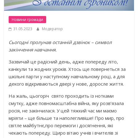
Новини громади
31.05.2023
Модератор
Сьогодні пролунав о
станній дзвінок – символ
закінчення навчання
.
Зазвичай це радісний день, адже попереду літо,
канікули та жодних уроків. Хтось ще повернеться за
шкільні парти у наступному навчальному році, а для
декого відкриваються двері у нове, доросле життя.
На жаль, цьогоріч свято проходить із нотками
смутку, адже повномасштабна війна, яку розв’язала
росія, не закінчилася. У цей тяжкий час ми маємо
мріяти – ще більше та наполегливіше! Про мир, про
світле майбутнє,про перемоги і досягнення, які
чекають попереду. Щиро вітаю учнів і вчителів зі