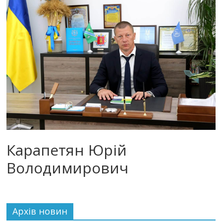
Карапетян Юрій
Володимирович
Архiв новин