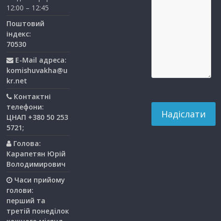
12:00 – 12:45
Поштовий
індекс:
70530
E-Mail адреса:
komishuvakha@u
kr.net
Контактні
телефони:
ЦНАП +380 50 253
5721;
Голова:
Карапетян Юрій
Володимирович
Часи прийому
голови:
перший та
третiй понедiлок