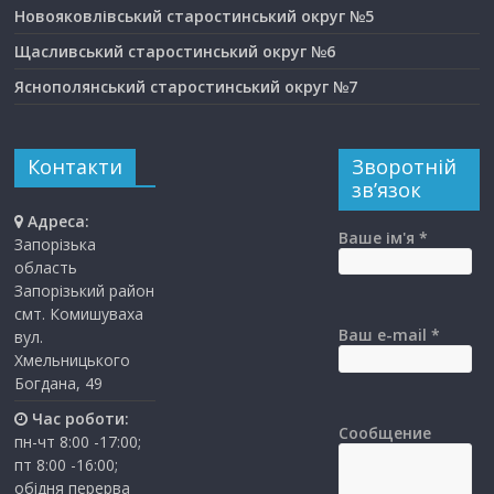
Новояковлівський старостинський округ №5
Щасливський старостинський округ №6
Яснополянський старостинський округ №7
Контакти
Зворотній
зв’язок
Адреса:
Ваше ім'я *
Запорізька
область
Запорізький район
смт. Комишуваха
Ваш e-mail *
вул.
Хмельницького
Богдана, 49
Час роботи:
Сообщение
пн-чт 8:00 -17:00;
пт 8:00 -16:00;
обідня перерва