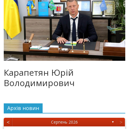
Карапетян Юрій
Володимирович
Архiв новин
<
>
Серпень 2026
▼