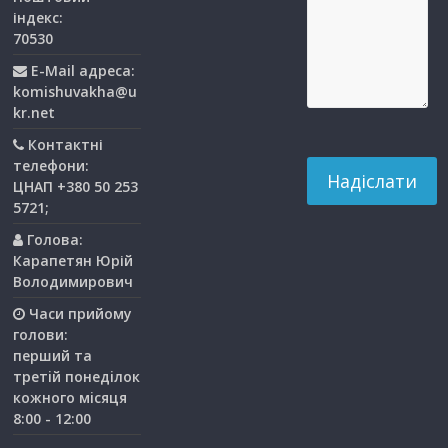
індекс:
70530
E-Mail адреса:
komishuvakha@u
kr.net
Контактні
телефони:
ЦНАП +380 50 253
5721;
Голова:
Карапетян Юрій
Володимирович
Часи прийому
голови:
перший та
третiй понедiлок
кожного мiсяця
8:00 - 12:00