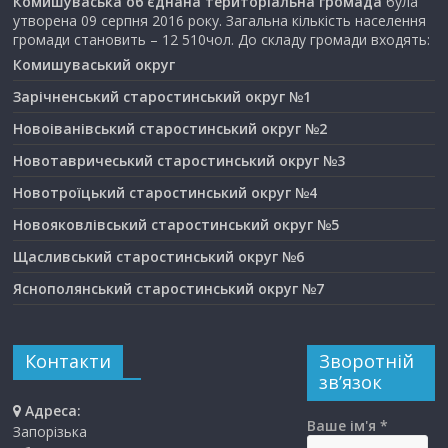
Комишуваська об’єднана територіальна громада
була
утворена 09 серпня 2016 року. Загальна кількість населення
громади становить – 12 510чол. До складу громади входять:
Комишуваський округ
Зарічненський старостинський округ №1
Новоіванівський старостинський округ №2
Новотавричеський старостинський округ №3
Новотроїцький старостинський округ №4
Новояковлівський старостинський округ №5
Щасливський старостинський округ №6
Яснополянський старостинський округ №7
Контакти
Зворотній
зв’язок
Адреса:
Ваше ім'я *
Запорізька