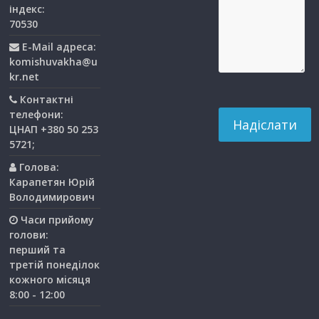
індекс:
70530
E-Mail адреса:
komishuvakha@u
kr.net
Контактні
телефони:
ЦНАП +380 50 253
5721;
Голова:
Карапетян Юрій
Володимирович
Часи прийому
голови:
перший та
третiй понедiлок
кожного мiсяця
8:00 - 12:00