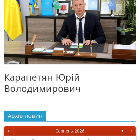
Карапетян Юрій
Володимирович
Архiв новин
<
>
Серпень 2026
▼