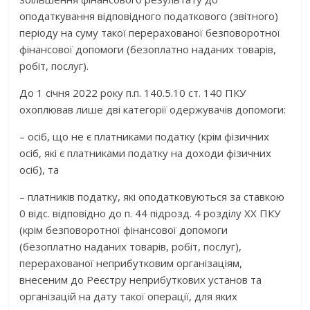
оподаткування відповідного податкового (звітного)
періоду на суму такої перерахованої безповоротної
фінансової допомоги (безоплатно наданих товарів,
робіт, послуг).
До 1 січня 2022 року п.п. 140.5.10 ст. 140 ПКУ
охоплював лише дві категорії одержувачів допомоги:
– осіб, що не є платниками податку (крім фізичних
осіб, які є платниками податку на доходи фізичних
осіб), та
– платників податку, які оподатковуються за ставкою
0 відс. відповідно до п. 44 підрозд. 4 розділу XX ПКУ
(крім безповоротної фінансової допомоги
(безоплатно наданих товарів, робіт, послуг),
перерахованої неприбутковим організаціям,
внесеним до Реєстру неприбуткових установ та
організацій на дату такої операції, для яких