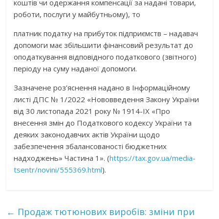
коштів чи одержання компенсації за надані товари,
роботи, послуги у майбутньому), то
платник податку на прибуток підприємств – надавач
допомоги має збільшити фінансовий результат до
оподаткування відповідного податкового (звітного)
періоду на суму наданої допомоги.
Зазначене роз’яснення надано в Інформаційному
листі ДПС № 1/2022 «Нововведення Закону України
від 30 листопада 2021 року № 1914-ІХ «Про
внесення змін до Податкового кодексу України та
деяких законодавчих актів України щодо
забезпечення збалансованості бюджетних
надходжень» Частина 1». (
https://tax.gov.ua/media-
tsentr/novini/555369.html
).
←
Продаж тютюнових виробів: зміни при