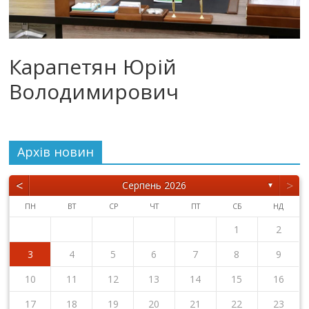
Карапетян Юрій
Володимирович
Архiв новин
<
>
Серпень 2026
▼
ПН
ВТ
СР
ЧТ
ПТ
СБ
НД
1
2
3
4
5
6
7
8
9
10
11
12
13
14
15
16
17
18
19
20
21
22
23