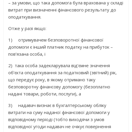
– за умови, що така допомога була врахована у складі
витрат при визначенні фінансового результату до
оподаткування.
Отже у разі якщо:
1) отримувачем безповоротної фінансової
допомоги є інший платник податку на прибуток –
пов’язана особа, і
2) така особа задекларувала від’ємне значення
об’єкта оподаткування за податковий (звітний) рік,
що передує року, в якому отримано таку
безповоротну фінансову допомогу (безоплатно
надані товари, роботи, послуги), а
3) надавач визнає в бухгалтерському обліку
витрати на суму наданої фінансової допомоги у
відповідному періоді (тобто виходячи з умов
відповідної угоди надавач не очікує повернення