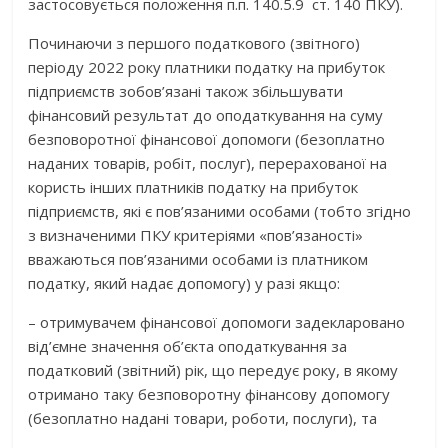
застосовується положення п.п. 140.5.9 ст. 140 ПКУ).
Починаючи з першого податкового (звітного)
періоду 2022 року платники податку на прибуток
підприємств зобов’язані також збільшувати
фінансовий результат до оподаткування на суму
безповоротної фінансової допомоги (безоплатно
наданих товарів, робіт, послуг), перерахованої на
користь інших платників податку на прибуток
підприємств, які є пов’язаними особами (тобто згідно
з визначеними ПКУ критеріями «пов’язаності»
вважаються пов’язаними особами із платником
податку, який надає допомогу) у разі якщо:
– отримувачем фінансової допомоги задекларовано
від’ємне значення об’єкта оподаткування за
податковий (звітний) рік, що передує року, в якому
отримано таку безповоротну фінансову допомогу
(безоплатно надані товари, роботи, послуги), та