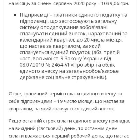
на місяць за січень-серпень 2020 року – 1039,06 грн.
Підприємці – платники єдиного податку та
підприємці, що застосовують загальну
систему оподаткування зобов’язані
сплачувати єдиний внесок, нарахований за
календарний квартал, до 20 числа місяця,
що настає за кварталом, за який
сплачується єдиний податок (абз. третій
част. восьмої ст. 9 Закону України від
08.07.2010 № 2464-VI «Про збір та облік
єдиного внеску на загальнообов’язкове
державне соціальне страхування»).
Отже, граничний термін сплати єдиного внеску за
себе підприємцями – 19 число місяця, що настає за
кварталом, за який сплачується єдиний внесок.
Якщо останній строк сплати єдиного внеску припадає
на вихідний (святковий) день, то останнім днем
сплати вважається перший робочий день, що настає