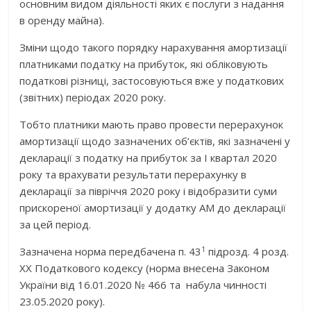
основним видом діяльності яких є послуги з надання
в оренду майна).
Зміни щодо такого порядку нарахування амортизації
платниками податку на прибуток, які обліковують
податкові різниці, застосовуються вже у податкових
(звітних) періодах 2020 року.
Тобто платники мають право провести перерахунок
амортизації щодо зазначених об’єктів, які зазначені у
декларації з податку на прибуток за І квартал 2020
року та врахувати результати перерахунку в
декларації за півріччя 2020 року і відобразити суми
прискореної амортизації у додатку АМ до декларації
за цей період.
1
Зазначена норма передбачена п. 43
підрозд. 4 розд.
ХХ Податкового кодексу (норма внесена Законом
України від 16.01.2020 № 466 та набула чинності
23.05.2020 року).