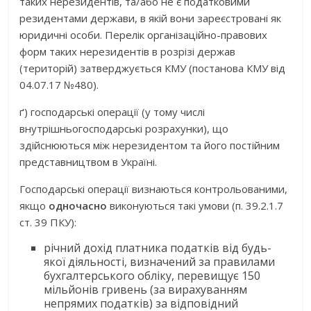
таких нерезидентів, та/або не є податковими
резидентами держави, в якій вони зареєстровані як
юридичні особи. Перелік організаційно-правових
форм таких нерезидентів в розрізі держав
(територій) затверджується КМУ (постанова КМУ від
04.07.17 №480).
ґ) господарські операції (у тому числі
внутрішньогосподарські розрахунки), що
здійснюються між нерезидентом та його постійним
представництвом в Україні.
Господарські операції визнаються контрольованими,
якщо
одночасно
виконуються такі умови (п. 39.2.1.7
ст. 39 ПКУ):
річний дохід платника податків від будь-
якої діяльності, визначений за правилами
бухгалтерського обліку, перевищує 150
мільйонів гривень (за вирахуванням
непрямих податків) за відповідний