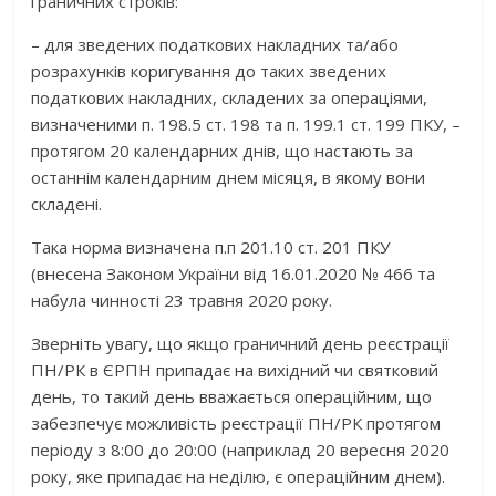
граничних строків:
– для зведених податкових накладних та/або
розрахунків коригування до таких зведених
податкових накладних, складених за операціями,
визначеними п. 198.5 ст. 198 та п. 199.1 ст. 199 ПКУ, –
протягом 20 календарних днів, що настають за
останнім календарним днем місяця, в якому вони
складені.
Така норма визначена п.п 201.10 ст. 201 ПКУ
(внесена Законом України від 16.01.2020 № 466 та
набула чинності 23 травня 2020 року.
Зверніть увагу, що якщо граничний день реєстрації
ПН/РК в ЄРПН припадає на вихідний чи святковий
день, то такий день вважається операційним, що
забезпечує можливість реєстрації ПН/РК протягом
періоду з 8:00 до 20:00 (наприклад 20 вересня 2020
року, яке припадає на неділю, є операційним днем).