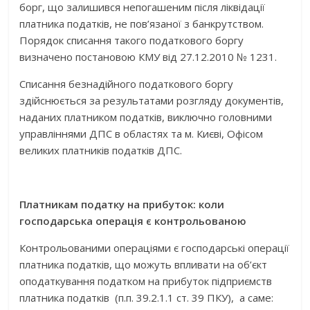
борг, що залишився непогашеним після ліквідації
платника податків, не пов’язаної з банкрутством.
Порядок списання такого податкового боргу
визначено постановою КМУ від 27.12.2010 № 1231.
Списання безнадійного податкового боргу
здійснюється за результатами розгляду документів,
наданих платником податків, виключно головними
управліннями ДПС в областях та м. Києві, Офісом
великих платників податків ДПС.
Платникам податку на прибуток: коли
господарська операція є контрольованою
Контрольованими операціями є господарські операції
платника податків, що можуть впливати на об’єкт
оподаткування податком на прибуток підприємств
платника податків (п.п. 39.2.1.1 ст. 39 ПКУ), а саме: