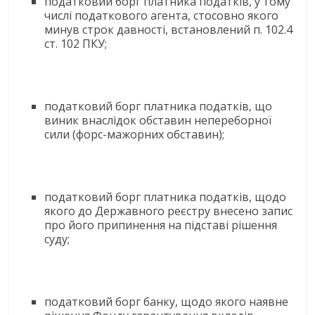
податковий борг платника податків, у тому
числі податкового агента, стосовно якого
минув строк давності, встановлений п. 102.4
ст. 102 ПКУ;
податковий борг платника податків, що
виник внаслідок обставин непереборної
сили (форс-мажорних обставин);
податковий борг платника податків, щодо
якого до Державного реєстру внесено запис
про його припинення на підставі рішення
суду;
податковий борг банку, щодо якого наявне