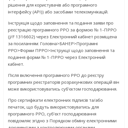
рішення для користувачів або програмного
інтерфейсу (АРІ)) або засобами телекомунікацій.
Інструкція щодо заповнення та подання заяви про
реєстрацію програмного РРО за формою № 1-ПРРО
(J/F 1316602) через Електронний кабінет розміщена
за посиланням: Головна>БАНЕР>Програмні
РРО>Форми ПРРО>Інструкції щодо заповнення та
подання форми № 1-ПРРО через Електронний
кабінет.
Після включення програмного РРО до реєстру
програмних реєстраторів розрахункових операцій він
може використовуватись суб’єктом господарювання.
Про сертифікати електронних підписів та/або
печаток, що будуть використовуватись для
програмного РРО, суб’єкт господарювання
повідомляє згідно з Порядком обміну електронними
документами з контролюючими органами,