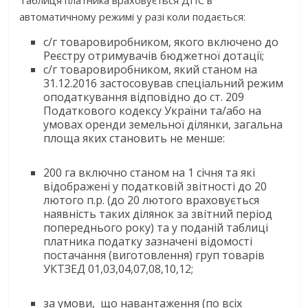
Таблиця платника враховується ДПС в
автоматичному режимі у разі коли подається:
с/г товаровиробником, якого включено до
Реєстру отримувачів бюджетної дотації;
с/г товаровиробником, який станом на
31.12.2016 застосовував спеціальний режим
оподаткування відповідно до ст. 209
Податкового кодексу України та/або на
умовах оренди земельної ділянки, загальна
площа яких становить не менше:
200 га включно станом на 1 січня та які
відображені у податковій звітності до 20
лютого п.р. (до 20 лютого враховується
наявність таких ділянок за звітний період
попереднього року) та у поданій таблиці
платника податку зазначені відомості
постачання (виготовлення) груп товарів
УКТЗЕД 01,03,04,07,08,10,12;
за умови, що навантаження (по всіх