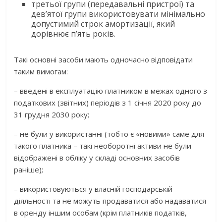
третьої групи (передавальні пристрої) та
дев’ятої групи використовувати мінімально
допустимий строк амортизації, який
дорівнює п’ять років.
Такі основні засоби мають одночасно відповідати
таким вимогам:
– введені в експлуатацію платником в межах одного з
податкових (звітних) періодів з 1 січня 2020 року до
31 грудня 2030 року;
– не були у використанні (тобто є «новими» саме для
такого платника – такі необоротні активи не були
відображені в обліку у складі основних засобів
раніше);
– використовуються у власній господарській
діяльності та не можуть продаватися або надаватися
в оренду іншим особам (крім платників податків,