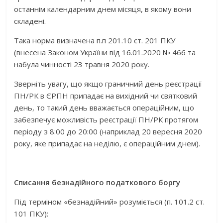
останнім календарним днем місяця, в якому вони
складені.
Така норма визначена п.п 201.10 ст. 201 ПКУ
(внесена Законом України від 16.01.2020 № 466 та
набула чинності 23 травня 2020 року.
Зверніть увагу, що якщо граничний день реєстрації
ПН/РК в ЄРПН припадає на вихідний чи святковий
день, то такий день вважається операційним, що
забезпечує можливість реєстрації ПН/РК протягом
періоду з 8:00 до 20:00 (наприклад 20 вересня 2020
року, яке припадає на неділю, є операційним днем).
Списання безнадійного податкового боргу
Під терміном «безнадійний» розуміється (п. 101.2 ст.
101 ПКУ):