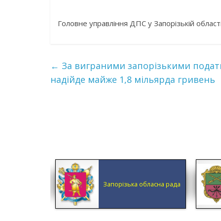
Головне управління ДПС у Запорізькій област
←
За виграними запорізькими подат
надійде майже 1,8 мільярда гривень
КА ОБЛАСНА
Запорізька обласна рада
ДМІНІСТРАЦІЯ