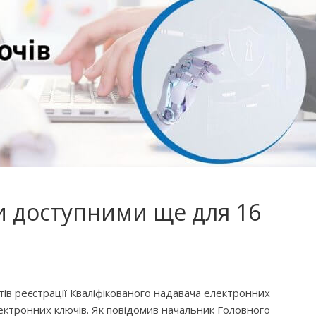
и доступними ще для 16
1
1
1
1
1
1
1
1
1
1
1
1
1
1
1
1
2
2
2
1
1
1
2
2
2
1
2
1
2
1
1
2
1
2
2
1
1
2
1
2
2
1
2
1
2
1
1
3
1
3
1
3
2
2
1
2
3
1
3
3
1
2
3
1
1
2
3
1
2
2
1
3
1
2
3
3
2
2
1
3
1
1
2
3
1
3
2
3
1
2
3
1
2
1
1
2
4
2
1
4
2
4
3
1
3
2
3
1
4
2
4
1
4
2
3
1
4
2
2
1
3
1
4
2
3
3
2
4
2
1
3
1
4
4
3
1
3
2
4
2
2
3
1
4
2
4
3
1
4
2
3
1
1
4
2
3
2
2
3
5
1
3
2
5
3
5
1
4
2
4
3
1
4
2
5
3
5
1
2
5
1
3
1
4
2
5
3
3
2
4
2
5
1
3
1
4
4
3
5
1
3
2
4
2
5
5
1
4
2
4
3
5
1
3
3
1
4
2
5
3
5
1
1
4
2
5
3
1
4
2
2
5
1
3
1
4
3
3
4
6
2
4
3
6
1
4
6
2
5
3
5
1
1
4
2
5
3
6
1
4
6
2
3
6
2
4
2
5
1
3
6
1
4
4
3
5
1
3
6
2
4
2
5
5
1
4
6
2
4
3
5
1
3
6
6
2
5
3
5
1
4
6
2
4
1
4
2
5
3
6
1
4
6
2
2
5
1
3
6
1
4
2
5
3
3
6
2
4
2
5
4
4
6
8
4
6
2
2
5
8
3
6
8
4
7
2
5
7
3
3
6
2
4
7
2
5
8
3
6
8
4
5
8
4
6
2
4
7
3
5
8
3
6
6
2
5
7
3
5
8
4
6
2
4
7
7
3
6
8
4
6
2
5
7
3
5
8
8
4
7
2
5
7
3
6
8
4
6
2
3
6
2
4
7
2
5
8
3
6
8
4
4
7
3
5
8
3
6
2
4
7
2
5
5
8
4
6
2
4
7
6
6
7
9
5
7
3
3
6
9
4
7
9
5
8
3
6
8
4
4
7
3
5
8
3
6
9
4
7
9
5
6
9
5
7
3
5
8
4
6
9
4
7
7
3
6
8
4
6
9
5
7
3
5
8
8
4
7
9
5
7
3
6
8
4
6
9
9
5
8
3
6
8
4
7
9
5
7
3
4
7
3
5
8
3
6
9
4
7
9
5
5
8
4
6
9
4
7
3
5
8
3
6
6
9
5
7
3
5
8
7
7
10
10
10
10
10
10
10
10
10
10
10
10
10
10
10
10
8
6
8
4
4
7
5
8
6
9
4
7
9
5
5
8
4
6
9
4
7
5
8
6
7
6
8
4
6
9
5
7
5
8
8
4
7
9
5
7
6
8
4
6
9
9
5
8
6
8
4
7
9
5
7
6
9
4
7
9
5
8
6
8
4
5
8
4
6
9
4
7
5
8
6
6
9
5
7
5
8
4
6
9
4
7
7
6
8
4
6
9
8
8
11
11
11
10
10
10
11
11
11
10
11
10
11
10
10
11
10
11
11
10
10
11
10
11
11
10
11
10
11
10
9
7
9
5
5
8
6
9
7
5
8
6
6
9
5
7
5
8
6
9
7
8
7
9
5
7
6
8
6
9
9
5
8
6
8
7
9
5
7
6
9
7
9
5
8
6
8
7
5
8
6
9
7
9
5
6
9
5
7
5
8
6
9
7
7
6
8
6
9
5
7
5
8
8
7
9
5
7
9
9
10
12
10
12
10
12
11
11
10
11
12
10
12
12
10
11
12
10
10
11
12
10
11
11
10
12
10
11
12
12
11
11
10
12
10
10
11
12
10
12
11
12
10
11
12
10
11
10
10
8
6
6
9
7
8
6
9
7
7
6
8
6
9
7
8
9
8
6
8
7
9
7
6
9
7
9
8
6
8
7
8
6
9
7
9
8
6
9
7
8
6
7
6
8
6
9
7
8
8
7
9
7
6
8
6
9
9
8
6
8
11
13
11
10
13
11
13
12
10
12
11
12
10
13
11
13
10
13
11
12
10
13
11
11
10
12
10
13
11
12
12
11
13
11
10
12
10
13
13
12
10
12
11
13
11
11
12
10
13
11
13
12
10
13
11
12
10
10
13
11
12
11
11
9
7
7
8
9
7
8
8
7
9
7
8
9
9
7
9
8
8
7
8
9
7
9
8
9
7
8
9
7
8
9
7
8
7
9
7
8
9
9
8
8
7
9
7
9
7
9
13
15
11
13
12
15
10
13
15
11
14
12
14
10
10
13
11
14
12
15
10
13
15
11
12
15
11
13
11
14
10
12
15
10
13
13
12
14
10
12
15
11
13
11
14
14
10
13
15
11
13
12
14
10
12
15
15
11
14
12
14
10
13
15
11
13
10
13
11
14
12
15
10
13
15
11
11
14
10
12
15
10
13
11
14
12
12
15
11
13
11
14
13
13
9
9
9
9
9
9
9
9
9
9
9
9
9
9
9
9
14
16
12
14
10
10
13
16
11
14
16
12
15
10
13
15
11
11
14
10
12
15
10
13
16
11
14
16
12
13
16
12
14
10
12
15
11
13
16
11
14
14
10
13
15
11
13
16
12
14
10
12
15
15
11
14
16
12
14
10
13
15
11
13
16
16
12
15
10
13
15
11
14
16
12
14
10
11
14
10
12
15
10
13
16
11
14
16
12
12
15
11
13
16
11
14
10
12
15
10
13
13
16
12
14
10
12
15
14
14
15
17
13
15
11
11
14
17
12
15
17
13
16
11
14
16
12
12
15
11
13
16
11
14
17
12
15
17
13
14
17
13
15
11
13
16
12
14
17
12
15
15
11
14
16
12
14
17
13
15
11
13
16
16
12
15
17
13
15
11
14
16
12
14
17
17
13
16
11
14
16
12
15
17
13
15
11
12
15
11
13
16
11
14
17
12
15
17
13
13
16
12
14
17
12
15
11
13
16
11
14
14
17
13
15
11
13
16
15
15
16
18
14
16
12
12
15
18
13
16
18
14
17
12
15
17
13
13
16
12
14
17
12
15
18
13
16
18
14
15
18
14
16
12
14
17
13
15
18
13
16
16
12
15
17
13
15
18
14
16
12
14
17
17
13
16
18
14
16
12
15
17
13
15
18
18
14
17
12
15
17
13
16
18
14
16
12
13
16
12
14
17
12
15
18
13
16
18
14
14
17
13
15
18
13
16
12
14
17
12
15
15
18
14
16
12
14
17
16
16
17
19
15
17
13
13
16
19
14
17
19
15
18
13
16
18
14
14
17
13
15
18
13
16
19
14
17
19
15
16
19
15
17
13
15
18
14
16
19
14
17
17
13
16
18
14
16
19
15
17
13
15
18
18
14
17
19
15
17
13
16
18
14
16
19
19
15
18
13
16
18
14
17
19
15
17
13
14
17
13
15
18
13
16
19
14
17
19
15
15
18
14
16
19
14
17
13
15
18
13
16
16
19
15
17
13
15
18
17
17
18
20
16
18
14
14
17
20
15
18
20
16
19
14
17
19
15
15
18
14
16
19
14
17
20
15
18
20
16
17
20
16
18
14
16
19
15
17
20
15
18
18
14
17
19
15
17
20
16
18
14
16
19
19
15
18
20
16
18
14
17
19
15
17
20
20
16
19
14
17
19
15
18
20
16
18
14
15
18
14
16
19
14
17
20
15
18
20
16
16
19
15
17
20
15
18
14
16
19
14
17
17
20
16
18
14
16
19
18
18
нктів реєстрації Кваліфікованого надавача електронних
20
22
18
20
16
16
19
22
17
20
22
18
21
16
19
21
17
17
20
16
18
21
16
19
22
17
20
22
18
19
22
18
20
16
18
21
17
19
22
17
20
20
16
19
21
17
19
22
18
20
16
18
21
21
17
20
22
18
20
16
19
21
17
19
22
22
18
21
16
19
21
17
20
22
18
20
16
17
20
16
18
21
16
19
22
17
20
22
18
18
21
17
19
22
17
20
16
18
21
16
19
19
22
18
20
16
18
21
20
20
21
23
19
21
17
17
20
23
18
21
23
19
22
17
20
22
18
18
21
17
19
22
17
20
23
18
21
23
19
20
23
19
21
17
19
22
18
20
23
18
21
21
17
20
22
18
20
23
19
21
17
19
22
22
18
21
23
19
21
17
20
22
18
20
23
23
19
22
17
20
22
18
21
23
19
21
17
18
21
17
19
22
17
20
23
18
21
23
19
19
22
18
20
23
18
21
17
19
22
17
20
20
23
19
21
17
19
22
21
21
22
24
20
22
18
18
21
24
19
22
24
20
23
18
21
23
19
19
22
18
20
23
18
21
24
19
22
24
20
21
24
20
22
18
20
23
19
21
24
19
22
22
18
21
23
19
21
24
20
22
18
20
23
23
19
22
24
20
22
18
21
23
19
21
24
24
20
23
18
21
23
19
22
24
20
22
18
19
22
18
20
23
18
21
24
19
22
24
20
20
23
19
21
24
19
22
18
20
23
18
21
21
24
20
22
18
20
23
22
22
23
25
21
23
19
19
22
25
20
23
25
21
24
19
22
24
20
20
23
19
21
24
19
22
25
20
23
25
21
22
25
21
23
19
21
24
20
22
25
20
23
23
19
22
24
20
22
25
21
23
19
21
24
24
20
23
25
21
23
19
22
24
20
22
25
25
21
24
19
22
24
20
23
25
21
23
19
20
23
19
21
24
19
22
25
20
23
25
21
21
24
20
22
25
20
23
19
21
24
19
22
22
25
21
23
19
21
24
23
23
24
26
22
24
20
20
23
26
21
24
26
22
25
20
23
25
21
21
24
20
22
25
20
23
26
21
24
26
22
23
26
22
24
20
22
25
21
23
26
21
24
24
20
23
25
21
23
26
22
24
20
22
25
25
21
24
26
22
24
20
23
25
21
23
26
26
22
25
20
23
25
21
24
26
22
24
20
21
24
20
22
25
20
23
26
21
24
26
22
22
25
21
23
26
21
24
20
22
25
20
23
23
26
22
24
20
22
25
24
24
25
27
23
25
21
21
24
27
22
25
27
23
26
21
24
26
22
22
25
21
23
26
21
24
27
22
25
27
23
24
27
23
25
21
23
26
22
24
27
22
25
25
21
24
26
22
24
27
23
25
21
23
26
26
22
25
27
23
25
21
24
26
22
24
27
27
23
26
21
24
26
22
25
27
23
25
21
22
25
21
23
26
21
24
27
22
25
27
23
23
26
22
24
27
22
25
21
23
26
21
24
24
27
23
25
21
23
26
25
25
ектронних ключів. Як повідомив начальник Головного