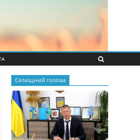
ТА
Селищний голова