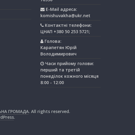
E-Mail адреса:
komishuvakha@ukr.net
Контактні телефони:
ЦНАП +380 50 253 5721;
Голова:
Карапетян Юрій
Володимирович
Часи прийому голови:
перший та третiй
понедiлок кожного мiсяця
8:00 - 12:00
ЬНА ГРОМАДА
. All rights reserved.
dPress
.