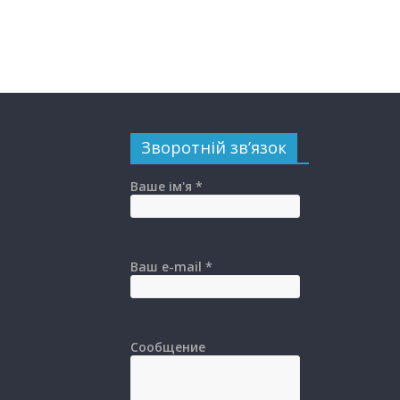
Зворотній зв’язок
Ваше ім'я *
Ваш e-mail *
Сообщение