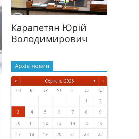
Карапетян Юрій
Володимирович
Архiв новин
<
>
Серпень 2026
▼
ПН
ВТ
СР
ЧТ
ПТ
СБ
НД
5
7
3
5
1
1
4
7
2
5
7
3
6
1
4
6
2
2
5
1
3
6
1
4
7
2
5
7
3
4
7
3
5
1
3
6
2
4
7
2
5
5
1
4
6
2
4
7
3
5
1
3
6
6
2
5
7
3
5
1
4
6
2
4
7
7
3
6
1
4
6
2
5
7
3
5
1
2
5
1
3
6
1
4
7
2
5
7
3
3
6
2
4
7
2
5
1
3
6
1
4
4
7
3
5
1
3
6
5
5
1
2
12
14
10
12
11
14
12
14
10
13
11
13
12
10
13
11
14
12
14
10
11
14
10
12
10
13
11
14
12
12
11
13
11
14
10
12
10
13
13
12
14
10
12
11
13
11
14
14
10
13
11
13
12
14
10
12
12
10
13
11
14
12
14
10
10
13
11
14
12
10
13
11
11
14
10
12
10
13
12
12
8
8
9
8
9
9
8
8
9
8
9
9
8
9
8
9
8
9
8
9
8
9
8
8
9
9
9
8
8
8
3
4
5
6
7
8
9
19
21
17
19
15
15
18
21
16
19
21
17
20
15
18
20
16
16
19
15
17
20
15
18
21
16
19
21
17
18
21
17
19
15
17
20
16
18
21
16
19
19
15
18
20
16
18
21
17
19
15
17
20
20
16
19
21
17
19
15
18
20
16
18
21
21
17
20
15
18
20
16
19
21
17
19
15
16
19
15
17
20
15
18
21
16
19
21
17
17
20
16
18
21
16
19
15
17
20
15
18
18
21
17
19
15
17
20
19
19
10
11
12
13
14
15
16
26
28
24
26
22
22
25
28
23
26
28
24
27
22
25
27
23
23
26
22
24
27
22
25
28
23
26
28
24
25
28
24
26
22
24
27
23
25
28
23
26
26
22
25
27
23
25
28
24
26
22
24
27
27
23
26
28
24
26
22
25
27
23
25
28
28
24
27
22
25
27
23
26
28
24
26
22
23
26
22
24
27
22
25
28
23
26
28
24
24
27
23
25
28
23
26
22
24
27
22
25
25
28
24
26
22
24
27
26
26
17
18
19
20
21
22
23