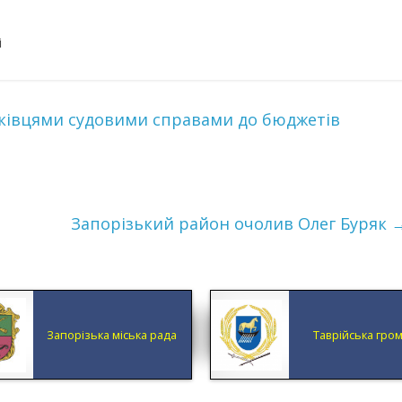
і
ківцями судовими справами до бюджетів
Запорізький район очолив Олег Буряк
Запорізька міська рада
Таврійська гро