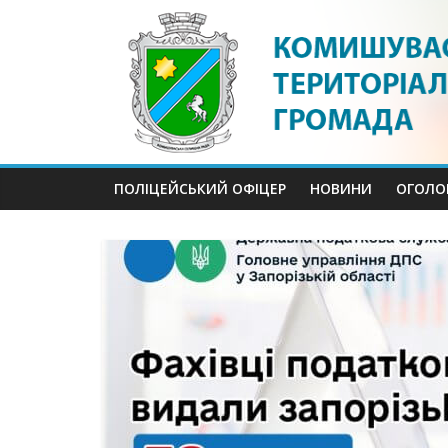
Skip
to
content
ПОЛІЦЕЙСЬКИЙ ОФІЦЕР
НОВИНИ
ОГОЛО