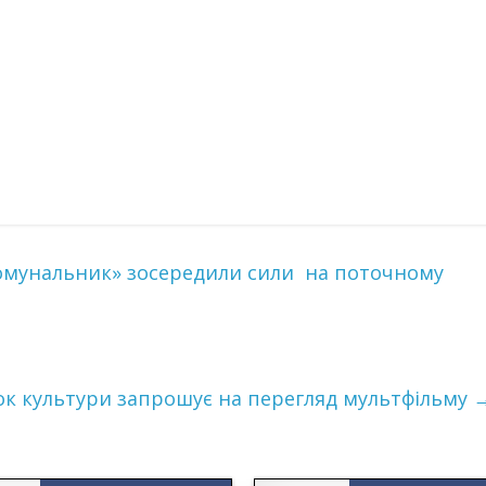
мунальник» зосередили сили на поточному
к культури запрошує на перегляд мультфільму