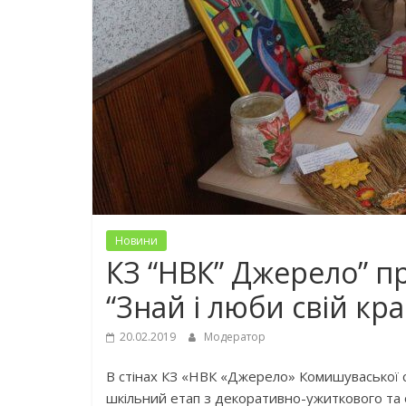
Новини
КЗ “НВК” Джерело” п
“Знай і люби свій кра
20.02.2019
Модератор
В стінах КЗ «НВК «Джерело» Комишуваської
шкільний етап з декоративно-ужиткового та 