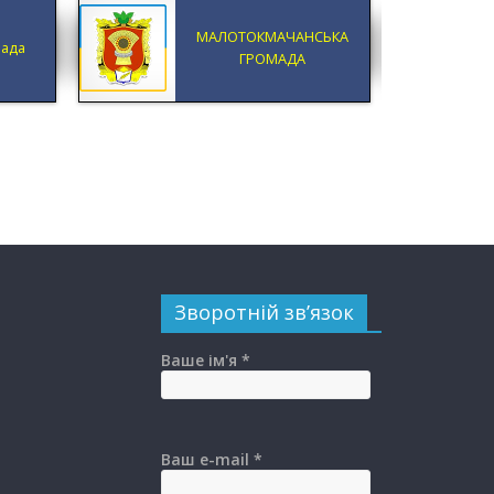
ЬКА
Запорізька районна
державна адміністрація
РОМАДА
Зворотній зв’язок
Ваше ім'я *
Ваш e-mail *