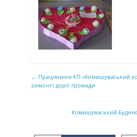
←
Працівники КП «Комишуваський ко
ремонті доріг громади
Комишуваський Будино