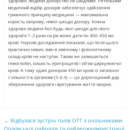
здорової людини донорство не шкідливе. Ретельний
медичний відбір донорів забезпечує здійснення
гуманного принципу медицини — максимальна
користь хворому, ніякої шкоди донору. Кожна
здорова людина без будь-якої шкоди для свого
здоров’я 1-2 рази на рік може дати по 400-450 мл.
крові. Наукові дослідження показали, що після цього
практично ніяких змін в хімічному і фізіологічному
складі крові не наступає. Таким же залишається
гемоглобін, кількість еритроцитів і об’єм циркулюючої
крові. А тому здані донором 450 мл крові із загальної
її кількості в організмі (5-6 л) — це дорогоцінний дар
збереження здоров’я і врятування життя хворих.
←
Відбулася зустріч голів ОТГ з очільниками
Оріхівської райради та райдержадміністрації