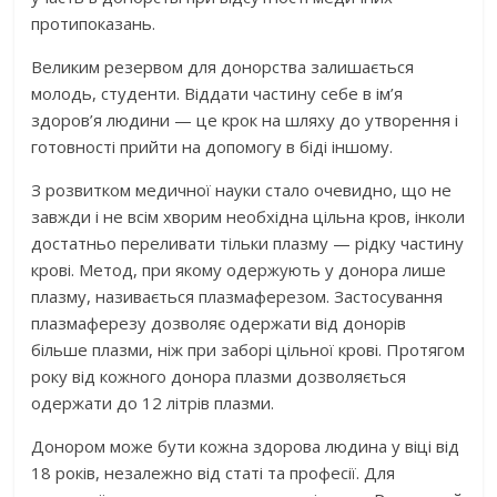
протипоказань.
Великим резервом для донорства залишається
молодь, студенти. Віддати частину себе в ім’я
здоров’я людини — це крок на шляху до утворення і
готовності прийти на допомогу в біді іншому.
З розвитком медичної науки стало очевидно, що не
завжди і не всім хворим необхідна цільна кров, інколи
достатньо переливати тільки плазму — рідку частину
крові. Метод, при якому одержують у донора лише
плазму, називається плазмаферезом. Застосування
плазмаферезу дозволяє одержати від донорів
більше плазми, ніж при заборі цільної крові. Протягом
року від кожного донора плазми дозволяється
одержати до 12 літрів плазми.
Донором може бути кожна здорова людина у віці від
18 років, незалежно від статі та професії. Для