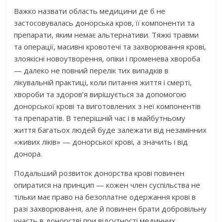
Важко назвати область медицини де б не
застосовувалась донорська кров, її компоненти та
препарати, яким немає альтернативи. Тяжкі травми
та операції, масивні кровотечі та захворювання крові,
злоякісні новоутворення, опіки і променева хвороба
— далеко не повний перелік тих випадків в
лікувальній практиці, коли питання життя і смерті,
хвороби та здоров’я вирішується за допомогою
донорської крові та виготовлених з неї компонентів
та препаратів. В теперішній час і в майбутньому
життя багатьох людей буде залежати від незамінних
«живих ліків» — донорської крові, а значить і від
донора.
Подальший розвиток донорства крові повинен
опиратися на принцип — кожен член суспільства не
тільки має право на безоплатне одержання крові в
разі захворювання, але й повинен брати добровільну
участь в донорстві при відсутності медичних