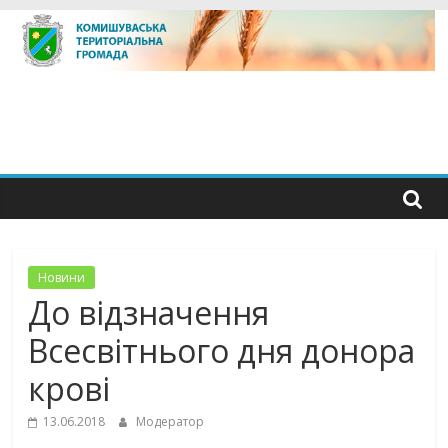
Skip
to
content
Новини
До відзначення
Всесвітнього дня донора
крові
13.06.2018
Модератор