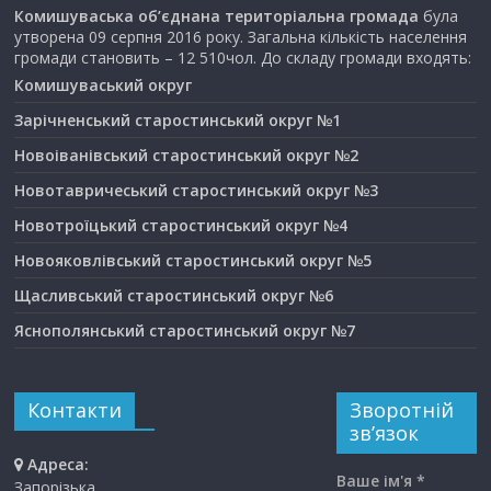
Комишуваська об’єднана територіальна громада
була
утворена 09 серпня 2016 року. Загальна кількість населення
громади становить – 12 510чол. До складу громади входять:
Комишуваський округ
Зарічненський старостинський округ №1
Новоіванівський старостинський округ №2
Новотавричеський старостинський округ №3
Новотроїцький старостинський округ №4
Новояковлівський старостинський округ №5
Щасливський старостинський округ №6
Яснополянський старостинський округ №7
Контакти
Зворотній
зв’язок
Адреса:
Ваше ім'я *
Запорізька