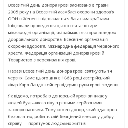
Всесвітній день донора крові засновано в травні
2005 року на Всесвітній асамблеї охорони здоров’я
ООН в Женеві і відзначається багатьма країнами.
Ініціювали проведення цього свята чотири
міжнародні організації, які займаються пропагандою
добровільного донорства: Всесвітня організація
охорони здоров’я, Міжнародна федерація Червоного
Хреста, Федерація організацій донорів крові й
Товариство з переливання крові.
Наразі Всесвітній день донора крові святкують 14
червня. Саме цього дня в 1868 році австрійський
лікар Карл Ландштейнер відкрив групи крові людини.
Як відомо, потреба в донорській крові виникає у
людей будь-якого віку з різними серйозними
захворюваннями. Тому кожен донор, який здає кров
безоплатно, робить свій безцінний внесок у добру
справу — порятунок людських життів.