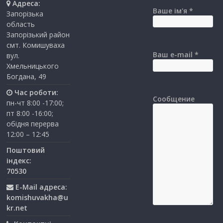
Адреса:
Ваше ім'я *
Запорізька
область
Запорізький район
смт. Комишуваха
Ваш e-mail *
вул.
Хмельницького
Богдана, 49
Час роботи:
Сообщение
пн-чт 8:00 -17:00;
пт 8:00 -16:00;
обідня перерва
12:00 – 12:45
Поштовий
індекс:
70530
E-Mail адреса:
komishuvakha@u
kr.net