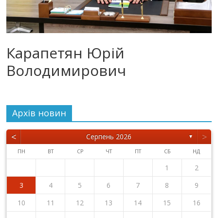
Карапетян Юрій
Володимирович
Архiв новин
<
>
Серпень 2026
▼
ПН
ВТ
СР
ЧТ
ПТ
СБ
НД
1
2
3
4
5
6
7
8
9
10
11
12
13
14
15
16