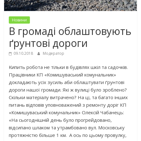
Новини
В громаді облаштовують
ґрунтові дороги
09.10.2018
Модератор
Кипить робота не тільки в будівлях шкіл та садочків.
Працівники КП «Комишуваський комунальник»
докладають усіх зусиль аби облаштувати ґрунтові
дороги нашої громади. Які ж вулиці було зроблено?
Скільки матеріалу витрачено? На ці, та багато інших
питань відповів уповноважений з ремонту доріг КП
«Комишуваський комунальник» Олексій Чабанець:
«На сьогоднішній день було прогрейдовано,
відсипано шлаком та утрамбовано вул. Московську
протяжністю більше 1 км. А ось по цьому провулку,