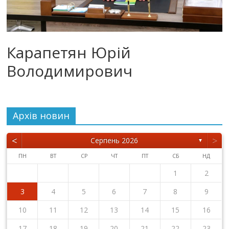
Карапетян Юрій
Володимирович
Архiв новин
<
>
Серпень 2026
▼
ПН
ВТ
СР
ЧТ
ПТ
СБ
НД
1
2
3
4
5
6
7
8
9
10
11
12
13
14
15
16
17
18
19
20
21
22
23