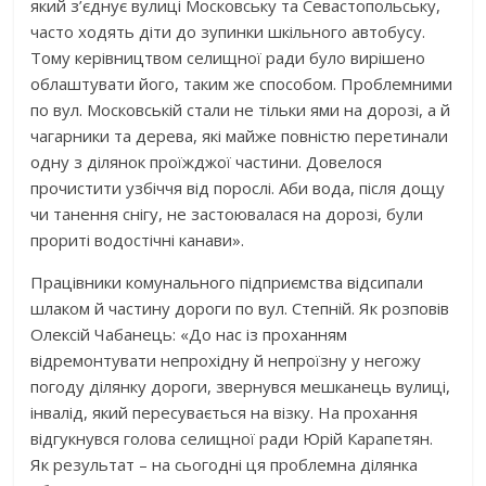
який з’єднує вулиці Московську та Севастопольську,
часто ходять діти до зупинки шкільного автобусу.
Тому керівництвом селищної ради було вирішено
облаштувати його, таким же способом. Проблемними
по вул. Московській стали не тільки ями на дорозі, а й
чагарники та дерева, які майже повністю перетинали
одну з ділянок проїжджої частини. Довелося
прочистити узбіччя від порослі. Аби вода, після дощу
чи танення снігу, не застоювалася на дорозі, були
прориті водостічні канави».
Працівники комунального підприємства відсипали
шлаком й частину дороги по вул. Степній. Як розповів
Олексій Чабанець: «До нас із проханням
відремонтувати непрохідну й непроїзну у негожу
погоду ділянку дороги, звернувся мешканець вулиці,
інвалід, який пересувається на візку. На прохання
відгукнувся голова селищної ради Юрій Карапетян.
Як результат – на сьогодні ця проблемна ділянка