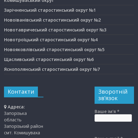
Комишуваський округ
Зарічненський старостинський округ №1
Новоіванівський старостинський округ №2
Новотавричеський старостинський округ №3
Новотроїцький старостинський округ №4
Новояковлівський старостинський округ №5
Щасливський старостинський округ №6
Яснополянський старостинський округ №7
Контакти
Зворотній
зв’язок
Адреса:
Ваше ім'я *
Запорізька
область
Запорізький район
смт. Комишуваха