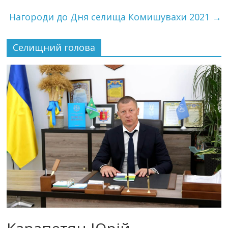
Нагороди до Дня селища Комишувахи 2021
→
Селищний голова