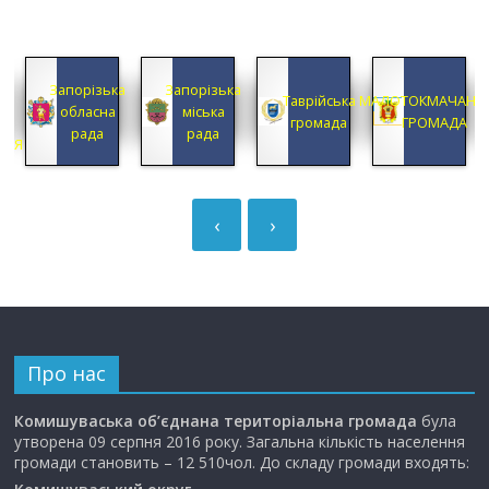
КА
Запорізька
Запорізька
А
Таврійська
МАЛОТОКМАЧАНС
обласна
міська
А
громада
ГРОМАДА
рада
рада
ЦІЯ
‹
›
Про нас
Комишуваська об’єднана територіальна громада
була
утворена 09 серпня 2016 року. Загальна кількість населення
громади становить – 12 510чол. До складу громади входять: