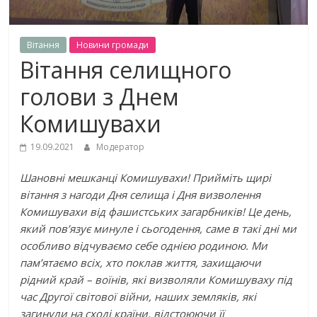
Вiтання
Новини громади
Вітання селищного
голови з Днем
Комишувахи
19.09.2021
Модератор
Шановні мешканці Комишувахи! Прийміть щирі
вітання з нагоди Дня селища і Дня визволення
Комишувахи від фашистських загарбників! Це день,
який пов’язує минуле і сьогодення, саме в такі дні ми
особливо відчуваємо себе однією родиною. Ми
пам’ятаємо всіх, хто поклав життя, захищаючи
рідний край – воїнів, які визволяли Комишуваху під
час Другої світової війни, наших земляків, які
загинули на сході країни, відстоюючи її