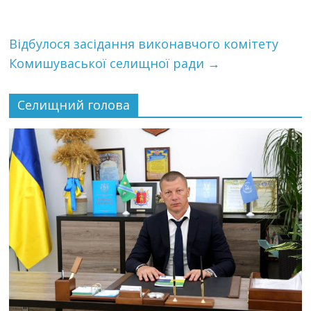
Відбулося засідання виконавчого комітету
Комишуваської селищної ради
→
Селищний голова