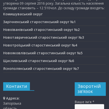
утворена 09 серпня 2016 року. Загальна кількість населення
громади становить – 12 510чол. До складу громади входять:
Комишуваський округ
Зарічненський старостинський округ №1
Новоіванівський старостинський округ №2
Новотавричеський старостинський округ №3
Новотроїцький старостинський округ №4
Новояковлівський старостинський округ №5
Щасливський старостинський округ №6
Яснополянський старостинський округ №7
Контакти
Зворотній
зв’язок
Адреса:
Ваше ім'я *
Запорізька
область